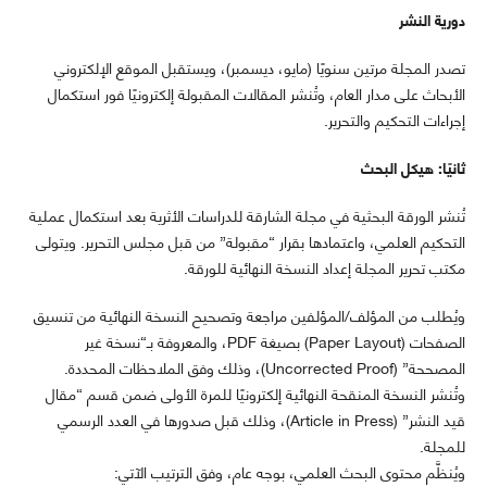
دورية النشر
تصدر المجلة مرتين سنويًا (مايو، ديسمبر)، ويستقبل الموقع الإلكتروني
الأبحاث على مدار العام، وتُنشر المقالات المقبولة إلكترونيًا فور استكمال
إجراءات التحكيم والتحرير.
ثانيًا: هيكل البحث
تُنشر الورقة البحثية في مجلة الشارقة للدراسات الأثرية بعد استكمال عملية
التحكيم العلمي، واعتمادها بقرار “مقبولة” من قبل مجلس التحرير. ويتولى
مكتب تحرير المجلة إعداد النسخة النهائية للورقة.
ويُطلب من المؤلف/المؤلفين مراجعة وتصحيح النسخة النهائية من تنسيق
الصفحات (Paper Layout) بصيغة PDF، والمعروفة بـ“نسخة غير
المصححة” (Uncorrected Proof)، وذلك وفق الملاحظات المحددة.
وتُنشر النسخة المنقحة النهائية إلكترونيًا للمرة الأولى ضمن قسم “مقال
قيد النشر” (Article in Press)، وذلك قبل صدورها في العدد الرسمي
للمجلة.
ويُنظَّم محتوى البحث العلمي، بوجه عام، وفق الترتيب الآتي: