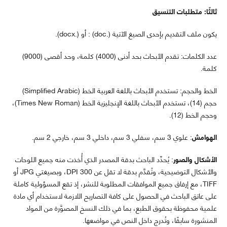
ثالثًا: متطلبات التنسيق
يكون ملف التقديم بإحدى الصيغ الآتية (.doc) : أو (.docx).
عدد الكلمات: تقدم الأبحاث بحد أدنى (4000) كلمة، وحد أقصى (9000)
كلمة.
الخط والحجم: تستخدم الأبحاث باللغة العربية الخط (Simplified Arabic)
حجم (14)، تستخدم الأبحاث باللغة الإنجليزية الخط (Times New Roman)،
وحجم الخط (12).
الهوامش
: علوي 3 سم، سفلي 3 سم، داخلي 3 سم، خارجي 2 سم.
الأشكال والصور
: يُحدِّد الباحث بدقة المصدر الذي أُخذت منه جميع اللوحات
والأشكال التوضيحية، وتُقدَّم بدقة لا تقل عن 300 DPI، وبصيغتي JPG أو
TIFF، مع إرفاق جميع الموافقات المطلوبة للنشر، إذ تقع المسؤولية كاملة
على عاتق الباحث في الحصول على كافة التصاريح اللازمة لاستخدام أي مادة
علمية محفوظة بحقوق الطبع، بما في ذلك النسخ المصوَّرة من المواد
المنشورة سابقًا، وتُدرج داخل النص في مواضعها.