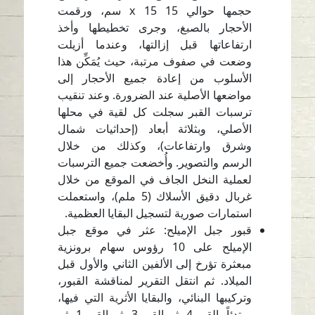
حجمها حوالي 15 x 15 سم، ورقمت
الأحجار بالصبغ، وجرى تخطيطها وأخذ
ارتفاعاتها قبل إزالتها، وعندما أزيلت
وضعت في صفوف مرتبة، حيث يُمَكِّن هذا
الأسلوب من إعادة جميع الأحجار إلى
مواضعها الأصلية عند الضرورة. وعند تنقيب
ترسبات القبر سجلت كل لقية في محلها
الأصلي، وبثلاثة أبعاد (إحداثيات شمال
وشرق وارتفاعات)، وكذلك من خلال
الرسم والتصوير. وأُخضعت جميع الترسبات
لعملية النخل الجاف في الموقع من خلال
غربال دقيق الأسلاك (5 ملم)، واستعملت
استمارات صورية لتسجيل البقايا العظمية.
قبور جبل الإميلح: عثر في موقع جبل
الإميلح على 10 رؤوس سهام برونزية
مبعثرة تؤرخ إلى الألفين الثاني والأول قبل
الميلاد. ثم انتقل التقرير لمناقشة القبور،
وتركيبها البنائي، والبقايا الأثرية التي فيها،
مبتدئاً بالقبر 4، ثم القبر 3، ثم القبر 1، ثم