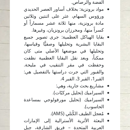
الفضة والرصاص.
مواد برونزية: بخلاف أساور العصر الحديدي
ورؤوس السهام، عثر على اثنتين وثلاثين
مادة برونزية، منها ثلاثة عشر مسماراً أو
كسراً منها، ومخرزان برونزيان، وغيرها.
بقايا الهياكل العظمية: جرى تصوير جميع
البقايا البشرية وتحليلها وصفيًّا وقياسها،
وتحليلها في موضعها الأصلي متى كان
ممكناً، وبعد نقل البقايا العظمية نظفت
وحفظت في مقر التنقيب في مليحة.
والقبور التي جرت دراستها بالتفصيل هي:
القبر1، القبر 3، القبر 4.
مشاريع بحث جارية، وهي:
السيراميك (تحليل مركبّات).
السيراميك (تحليل مورفولوجي بمساعدة
الحاسوب).
مُعجل الطيف الكُتلي (AMS).
البعثة الأثرية الأسترالية إلى الإمارات
العربية المتحدة – فريق الشارقة، جبل