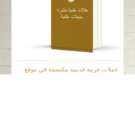
قراءة باللغة
-
الإنجليزية
عملات عربية قديمة مكتشفة في موقع
مليحة الأثري
تاريخ النشر
: 2022
المؤلف
: Sergey Lapteff / Sabah Aboud
Jasim / Eisa Yousif
الناشر
: Bulletin of Misho Museum Volume
21 (2021)
اللغات المتاحة
-
الإنجليزية