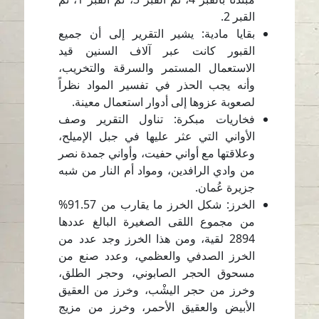
القبر 2.
بقايا مادية: يشير التقرير إلى أن جميع
القبور كانت عبر آلاف السنين قيد
الاستعمال المستمر والسرقة والتخريب،
وأنه يجب الحذر في تفسير المواد نظراً
لصعوبة عزوها إلى أدوار استعمال معينة.
فخاريات مبكرة: تناول التقرير وصف
الأواني التي عثر عليها في جبل الإميلح،
وعلاقتها مع أواني حفيت، وأواني جمدة نصر
من وادي الرافدين، ومواد أم النار من شبه
جزيرة عُمان.
الخرز: شكل الخرز ما يقارب من 91.57%
من مجموع اللقى الصغيرة البالغ عددها
2894 لقية، ومن هذا الخرز وجد عدد من
الخرز الصدفي والعظمي، وعدد صنع من
مسحوق الحجر الصابوني، وحجر الطلق،
وخرز من حجر اليشْب، وخرز من العقيق
الأبيض والعقيق الأحمر، وخرز من مزيج