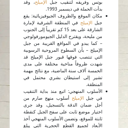
بوتس وفريقه لتنقيب جبل
الإميلح
، وقد
بدأت الحملة في ديسمبر 1993.
مكان الموقع والظروف الجيوفيزيائية: يقع
جبل
الإميلح
في المنطقة الشرقية لإمارة
الشارقة على بعد 15 كم تقريباً إلى الجنوب
من مليحة، ويقترح الدليل الجيومورفولوجي
– كما يبدو في المواقع القريبة من جبل
الإميلح – بأن السطوح المروحية الرسوبية
التي تنتصب فوقها قبور جبل الإميلح قد
شهدت ظروفاً مناخية مختلفة على مدى
الخمسة آلاف سنة الماضية، مع نتائج مهمة
تشير إلى استيطان بشري محتمل في
المنطقة.
الأسلوب المنهجي: اتبع منذ بداية التنقيب
في جبل
الإميلح
أسلوب منهج صارم من
أجل ضمان الدقة بالتسجيل، وقد جرى
اختيار موضع ثابت على سفح الجبل كنقطة
ثابتة للموقع، وتضمن الأسلوب المنهجي أخذ
الأبعاد لجميع القطع الحجرية التي يبلغ