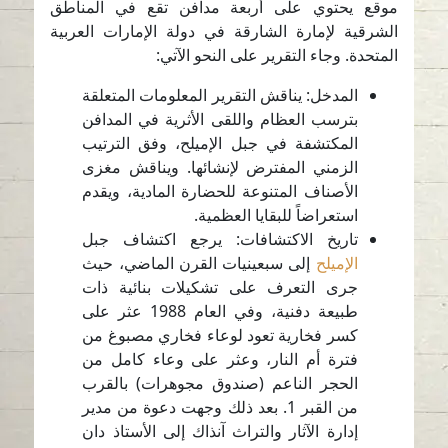
موقع يحتوي على أربعة مدافن تقع في المناطق
الشرقية لإمارة الشارقة في دولة الإمارات العربية
المتحدة. وجاء التقرير على النحو الآتي:
المدخل: يناقش التقرير المعلومات المتعلقة
بترسب العظام واللقى الأثرية في المدافن
المكتشفة في جبل الإميلح، وفق الترتيب
الزمني المفترض لإنشائها. ويناقش مغزى
الأصناف المتنوعة للحضارة المادية، ويقدم
استعراضاً للبقايا العظمية.
تاريخ الاكتشافات: يرجع اكتشاف جبل
الإميلح
إلى سبعينيات القرن الماضي، حيث
جرى التعرف على تشكيلات بنائية ذات
طبيعة دفنية، وفي العام 1988 عثر على
كسر فخارية تعود لوعاء فخاري مصبوغ من
فترة أم النار، وعثر على وعاء كامل من
الحجر الناعم (صندوق مجوهرات) بالقرب
من القبر 1. بعد ذلك وجهت دعوة من مدير
إدارة الآثار والتراث آنذاك إلى الأستاذ دان