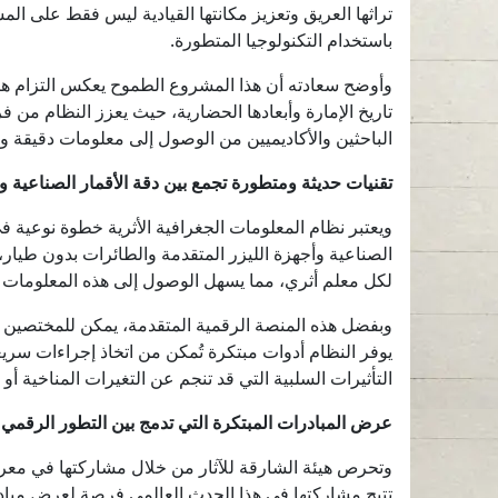
تراثها العريق وتعزيز مكانتها القيادية ليس فقط على ال
باستخدام التكنولوجيا المتطورة.
وأوضح سعادته أن هذا المشروع الطموح يعكس التزام هيئة
تاريخ الإمارة وأبعادها الحضارية، حيث يعزز النظام من ف
الباحثين والأكاديميين من الوصول إلى معلومات دقيقة وش
تقنيات حديثة ومتطورة تجمع بين دقة الأقمار الصناعية وأ
ويعتبر نظام المعلومات الجغرافية الأثرية خطوة نوعية ف
الصناعية وأجهزة الليزر المتقدمة والطائرات بدون طيار، به
لكل معلم أثري، مما يسهل الوصول إلى هذه المعلومات وإد
وبفضل هذه المنصة الرقمية المتقدمة، يمكن للمختصين مرا
يوفر النظام أدوات مبتكرة تُمكن من اتخاذ إجراءات سريع
التأثيرات السلبية التي قد تنجم عن التغيرات المناخية أو 
عرض المبادرات المبتكرة التي تدمج بين التطور الرقمي وح
تتيح مشاركتها في هذا الحدث العالمي فرصة لعرض مبادراته