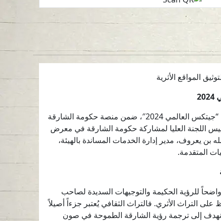
ثيق المواقع الأثرية
20
الشارقة، 14 أكتوبر 2024 – دشّنت هيئة الشارقة للآثار نظام “المعلومات الجغرافية الأثرية” خلال مشاركتها في فعاليات معرض “جيتكس العالمي 2024″، ضمن منصة حكومة الشارقة
يس اللجنة العليا لمشاركة حكومة الشارقة في معرض
ه بن يعروف، مدير إدارة الخدمات المساندة بالهيئة،
ات المتقدمة.
اً واضحاً للرؤية الحكيمة والتوجيهات السديدة لصاحب
التراث الأثري. فالتراث الثقافي يُعتبر جزءاً أصيلاً
رية”، نهدف إلى ترجمة رؤية الشارقة الطموحة في صون