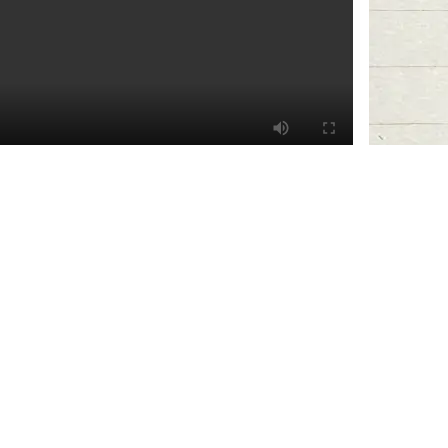
“الشارقة للآثار” تفتتح
معرض “من شبه الجزيرة
العربية إلى آسيا الوسطى:
كنوز من الشارقة على
طريق الحرير” في
أوزبكستان