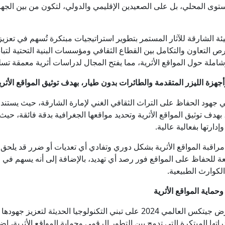
مستوى المحلي، بل على الصعيدين الإقليمي والدولي، لتكون من بين الجه
 الشارقة للآثار المستمر بتطوير استراتيجيات مبتكرة تُسهم في تعزيز 
رص التعاون والتكامل بين القطاع الثقافي ومؤسسات البنية التحتية لتبا
املة حول المواقع الأثرية، مما يفتح المجال لدراسات أثرية معمقة تسل
جهزة الليزر المتقدمة والطائرات بدون طيار، بهدف توثيق المواقع الأثري
ي جهود الحفاظ على التراث الثقافي الغني لإمارة الشارقة، حيث يستند 
دف توثيق المواقع الأثرية وتحديد مواقعها الجغرافية بدقة فائقة، حيث يتي
ارتها بفعالية عالية.
قبة المواقع الأثرية بشكل دوري وتفادي أي تعديات أو ضرر قد يلحق بها
ة للحفاظ على المواقع فور رصد أي تهديد، بالإضافة إلى أنه يسهم في حم
الكوارث الطبيعية.
ماية المواقع الأثرية
وتحرص هيئة الشارقة للآثار من خلال مشاركتها في معرض جيتكس العالمي 2024 على 
ا المبتكرة التي تدمج بين التطور الرقمي وحماية المواقع الأثرية، إضا