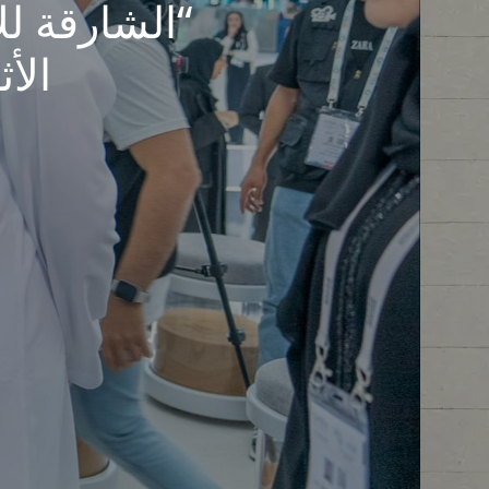
“الشارقة لل
الأث