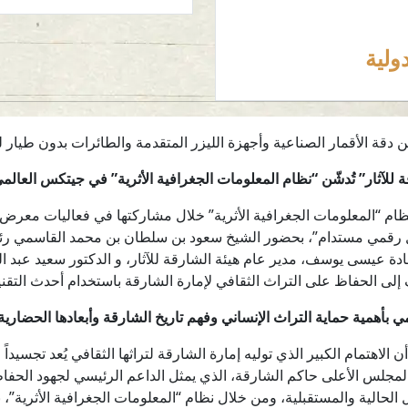
ولية
ن دقة الأقمار الصناعية وأجهزة الليزر المتقدمة والطائرات بدون طيار لتو
 للآثار” تُدشّن “نظام المعلومات الجغرافية الأثرية” في جيتكس العالمي 24
 رقمي مستدام”، بحضور الشيخ سعود بن سلطان بن محمد القاسمي رئ
ة عيسى يوسف، مدير عام هيئة الشارقة للآثار، و الدكتور سعيد عبد الل
 إلى الحفاظ على التراث الثقافي لإمارة الشارقة باستخدام أحدث التقني
 بأهمية حماية التراث الإنساني وفهم تاريخ الشارقة وأبعادها الحضارية
أن الاهتمام الكبير الذي توليه إمارة الشارقة لتراثها الثقافي يُعد تجسيد
س الأعلى حاكم الشارقة، الذي يمثل الداعم الرئيسي لجهود الحفاظ على 
لأجيال الحالية والمستقبلية، ومن خلال نظام “المعلومات الجغرافية الأث