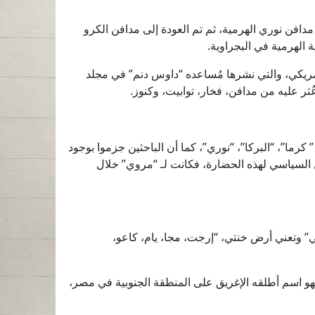
رو الهرمية، إلى مدافن نوري الهرمية، ثم تم العودة إلى مدافن الكرو
 الهرمية في البجراوية.
لأمريكي، والتي نشرها مُساعده “داوس دنم” في مجلد
ثر عليه من مدافن، فخار، توابيت، وكنوز.
كرما”، “البركا”، “نوري”، كما أن الباحثين جزموا بوجود
لثقل السياسي لهذه الحضارة، فكانت لـ “مروي” خلال
” وتعني أرض خنتي، “إرجت، مجا، يام، كاعو،
 فهو اسم أطلقه الإغريق على المنطقة الجنوبية في مصر،