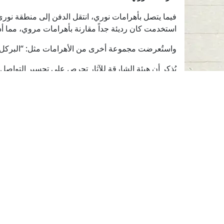
فيما يتصل بأهرامات نوري، انتقل الدفن إلى منطقة نوري ا
استخدمت كان رديئة جداً مقارنة بأهرامات مروي، مما أد
واستُعرضت مجموعة أخرى من الأهرامات مثل: “البركل”، 
يُذكر أن هيئة الشارقة للآثار تحرص على تجسير التواصل 
أفضل المعايير لحماية المواقع الأثرية والمناطق التاريخية
سلطان يدعم برامج التراث
الثقافي