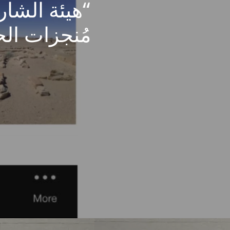
“هيئة الشار
مُنجزات الح