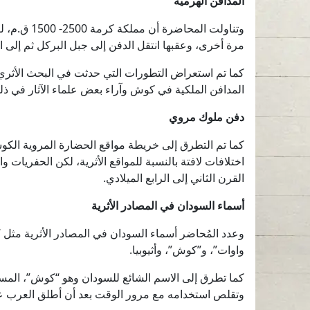
المدافن الهرمية
وتناولت ا
مرة أخرى، وعقبها انتقل الدفن إلى جبل البركل ثم إلى ال
كما تم استعراض التطورات التي حدثت في البحث الأثري في
المدافن الملكية في كوش وآراء بعض علماء الآثار في ذلك
دفن ملوك مروي
كما تم التطرق إلى خريطة مواقع الحضارة المروية الكوشية
اختلافات لافتة بالنسبة للمواقع الأثرية، لكن الحفريات و
القرن الثاني إلى الرابع الميلادي.
أسماء السودان في المصادر الأثرية
وعدد المُحاضر أسماء السودان في المصادر الأثرية مثل
واوات”، و”كوش”، وأثيوبيا.
كما تطرق إلى الاسم الشائع للسودان وهو “كوش”، المستمد
وتقلص استخدامه مع مرور الوقت بعد أن أطلق العرب ع