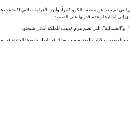
لتي لم تبعد عن منطقة الكرو كثيراً، وأبرز الأهرامات التي اكتشفت هنا
ى إلى اندثارها وعدم قدرتها على الصمود.
و”الشمالية”، التي تضم هرم مُذهب للملكة أماني شيختو.
مع المهتمين بالآثار والمتخصصين، وذلك في إطار جهودها الحثيثة في مجا
.
بدور القاسمي ووزير
الثقافة في جولة لموقع
“الفاية الأثري” الذي يعود
تاريخه إلى 93 مليون عام
دعماً للترشيح على قائمة
التراث العالمي لليونسكو