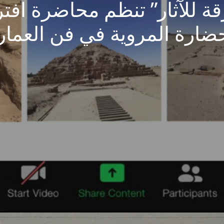
قة للآثار” تنظم محاضرة اف
ضارة المروية في فن العمارة