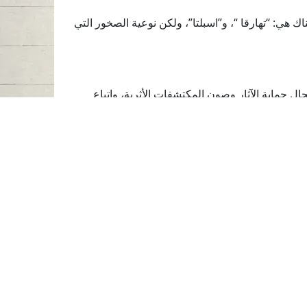
ك هي: “تهارقا “، و”اسبلتا”، ولكن نوعية الصخور التي
ل حماية الآثار وصون المكتشفات الأثرية، واتباع
هيئة الشارقة للآثار تنظم
محاضرة افتراضية حول
صيانة وحفظ المسكوكات
الفضية القديمة