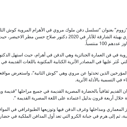
زووم” بعنوان “تسلسل دفن ملوك مروي في الأهرام المروية كوش الثانية
المحاضر في جامعة النيلين وعضو ومسؤول الفريق الأثري بهيئة الشارقة للآ
100 منتسباً.
وية في فن العمارة الجنائزية وهي الدفن في أهرام، حيث استهل الدكتو
عُثر عليها في المصادر الأثرية الكتابية المكتوبة باللغات القديمة في ت
والمؤرخين الذين تحدثوا عن مروي وهي “كوش الثانية”، واستعرض مواق
ء في التسمية بالأدلة الأثرية.
ن القديم ثقافياً بالحضارة المصرية القديمة في جميع مراحلها “قديمة 
خلال أربعة قرون بدليل اعتماده على اللغة المصرية القديمة “.
از المعماري ومداخلها وغرف الدفن فيها وتوزيعها الطبوغرافي في الموا
ثم إلى هرم في جبانة الكرو التي تعد أول المدافن الملكية في حضارة