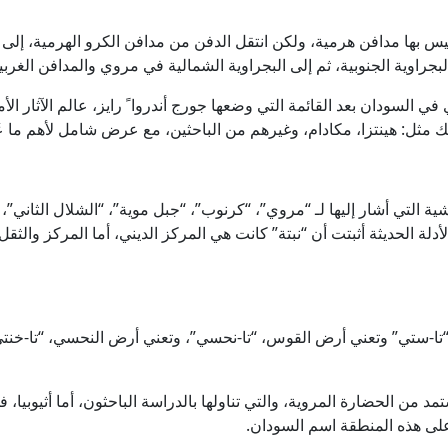
لمحاضرة أن مملكة كرمة 2500- 1500 ق.م، ليس بها مدافن هرمية، ولكن انتقل الدفن من مدافن الك
بجراوية الجنوبية، ثم إلى البجراوية الشمالية في مروي والمدافن الغربية
 السودان بعد القائمة التي وضعها جورج أندروا ً رايز، عالم الآثار ا
 مثل: هينتزا، مكادام، وغيرهم من الباحثين، مع عرض شامل لأهم ما عُ
 التي أشار إليها لـ “مروي”، “كرنوب”، “جبل موية”، “الشلال الثاني”، ” 
الأدلة الحديثة أثبتت أن “نبتة” كانت هي المركز الديني، أما المركز وا
 “تا-ستي” وتعني أرض القوس، “تا-نحسي”، وتعني أرض النحسي، “تا-خنتي
 من الحضارة المروية، والتي تناولها بالدراسة الباحثون، أما أثيوبيا،
لى هذه المنطقة اسم السودان.