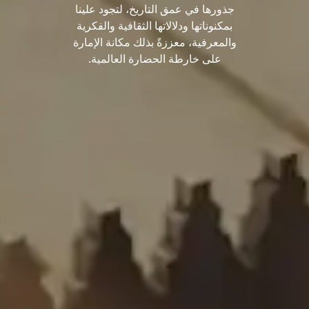
جذورها في عمق التاريخ، لتجود علينا
بمكنوناتها ودلالاتها الثقافية والفكرية
والمعرفية، معززةً بذلك مكانة الإمارة
على خارطة الحضارة العالمية.