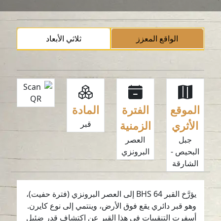
الواقع المعزز
ثلاثي الأبعاد
الموقع
الفترة
المادة
الأثري
الزمنية
قبر
جبل
العصر
البحيص -
البرونزي
الشارقة
يؤرَّخ القبر BHS 64 إلى العصر البرونزي (فترة حفيت)،
وهو قبر دائري يقع فوق الأرض، وينتمي إلى نوع كايرن.
أسفرت التنقيبات في هذا القبر عن اكتشاف قدر ضئيل