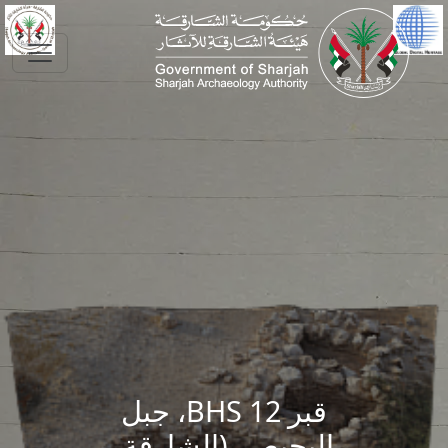
Skip to main conte
قبر BHS 12، جبل
البحيص، (الشارقة،