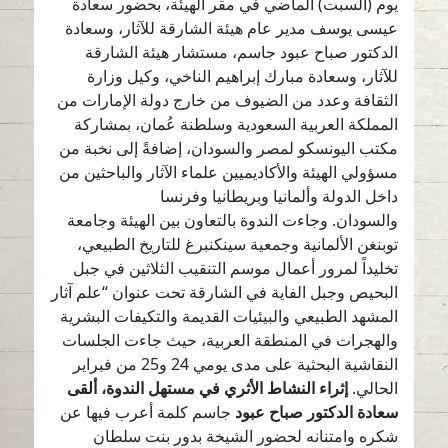
يوم (السبت) الماضي في مقر الهيئة، بحضور سعادة
عيسى يوسف مدير عام هيئة الشارقة للآثار، وسعادة
الدكتور صباح عبود جاسم، مستشار هيئة الشارقة
للآثار، وسعادة مبارك إبراهيم الناخي، وكيل وزارة
الثقافة وعدد من الضيوف من خارج دولة الإمارات من
المملكة العربية السعودية وسلطنة عُمان، بمشاركة
مكتب اليونسكو لمصر والسودان، إضافةً إلى نخبة من
مسؤولي الهيئة والأكاديميين علماء الآثار والباحثين من
داخل الدولة وألمانيا وبريطانيا وفرنسا
والسودان. وجاءت الندوة بالتعاون بين الهيئة وجامعة
توبنغن الألمانية وجمعية سينكنبرغ للتاريخ الطبيعي،
تخليداً لمرور أعمال موسم التنقيب الثلاثين في جبل
البحيص وجبل الفاية في الشارقة تحت عنوان “علم آثار
المشهد الطبيعي والبيئيات القديمة والتكيفات البشرية
والهجرات في المنطقة العربية، حيث جاءت الجلسات
النقاشية البحثية على مدى يومي 24 و25 من فبراير
الحالي.
إثراء النشاط الأثري
في مستهل الندوة، ألقى
سعادة الدكتور صباح عبود
جاسم كلمة أعرب فيها عن
شكره وامتنانه لحضور الشيخة بدور بنت سلطان