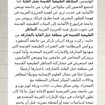
الهلنستي.
المشاهد الطبيعية القديمة بجبل الفاية
كما
استمع الحضور إلى نيكولاس كونارد من جامعة توبنغن
الألمانية في حديث ثري عن أهمية الجزيرة العربية في
فهمنا للتطور البشري، فيما تطرق فرانك بريوسر من
جامعة فرايبورغ الألمانية إلى البيئات الطبيعية القديمة
في جنوب شرق شبه الجزيرة العربية.
المناظر
الطبيعية القديمة في منطقة جبل الفاية بالشارقة
من
جانبه، ركزت ورقة أدريان باركر من جامعة أكسفورد
بروكس البريطانية على التغيرات الطبيعية القديمة التي
شهدتها الشارقة والإمارات العربية المتحدة، وأما كنوت
بريتزكي المحاضر في جامعتي يينا وتوبنغن الألمانيتين
فقد استعرض في مشاركته المناظر الطبيعية القديمة
في منطقة جبل الفاية بالشارقة، باعتبارها أرشيفًا
متميزًا غنيًا في مجال العلوم الإنسانية وتوثيقًا لمظاهر
ودلالات التكيف المبكر لسكان المنطقة مع
الصحراء. وفي سياق مقارب، جاءت ورقة لويز بوردو
من جامعة نيس الفرنسية لتضع الإجابة حول ما إذا كان
تطور الواحات في دولة الإمارات العربية المتحدة هو
نتيجة لديناميات بيئية أو أنشطة بشرية، قبل أن يختتم