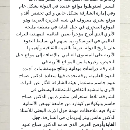
السنين استوطنوا مواقع عديدة في الدولة بشكل عام
وفي إمارة الشارقة بشكل خاص والتي تحتضن أقدم
موقع بشري معروف في شبه الجزيرة العربية وهو
الموقع الصخري في جبل الفاية في منطقة مليحة
الأثري الذي أُدرج مؤخراً ضمن القائمة التمهيدية للتراث
العالمي في اليونسكو، بما يسهم في تسليط الضوء
على تاريخ الدولة تعريفاً بالقيمة الثقافية وأهميتها
الأثرية على المستوى العالمي، بالإضافة إلى موقع جبل
البحيص، وغيرهما من المواقع الأثرية في
الشارقة.
دراسات ميدانية ونتائج مهمة
شملت أجندة
الندوة العلمية، ورقة تحدث فيها سعادة الدكتور صباح
عبود جاسم مستشار هيئة الشارقة للآثار عن التراث
الأثري والمشهد الثقافي للمنطقة الوسطى في
الشارقة، تلاها استعراض مشترك بين الدكتور صباح
جاسم ونيكولاس كونارد من جامعة توبنغن الألمانية
تناولا فيه ملاحظات مهمة حول الإرث البحثي للأستاذ
الدكتور هانس بيتر إيبربمان في الشارقة.
جبل
الفاية
وأوضح العرض الذي قدمه الدكتور صباح عبود