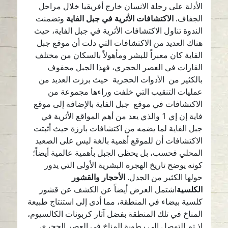
الأدلة على رحلة الانسان خارج أفريقيا خلال مراحل
الجفاف.
الاكتشافات الأثرية في جبل الفاية
وتضمنت
الندوة تناول الاكتشافات الأثرية في جبل الفاية، حيث
هناك العديد من الاكتشافات التي دلت أن موقع جبل
الفاية كان معبراً للبشر ومأهولاً بالسكان من مختلف
القارات في العصر الحجري، فهذا الجبل محفوف
بالكثير من الأدوات الحجرية حيث برزت العديد من
عمليات التنقيب التي خلفت وراءها مجموعة من
الاكتشافات في موقع جبل الفاية بالإضافة إلى موقع
فاية إن إي 1 والذي يعد من أهم المواقع الأثرية في
جبل الفاية لما يضمه من اكتشافات بارزة حيث أثبتت
الاكتشافات أن للموقع أهمية بالغة ليس على الصعيد
المحلي فحسب، بل يحظى الجبل بأهمية عالمية أيضاً؛
كونه يوضح تاريخ الهجرة البشرية الأولى التي يدور
حولها الكثير من الجدل.
الأحجار والقشور
الكلسية
اشتمل العرض أيضاً عن الكشف عن قشور
كلسية بيضاء في المنطقة، مما أدى إلى استنتاج طبيعة
المناخ في تلك المنطقة بفضل آثار كربونات الكالسيوم،
إذ تم التوصل إلى رطوبة المناخ في العصر الحجري