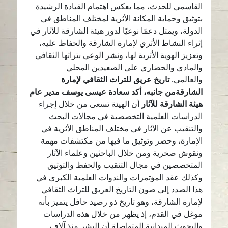
القاسمي للحدث، مما يعكس اهتمام القيادة الرشيدة
بتوثيق وحماية المكانة الأثرية لمختلف المناطق في
الدولة، ويمثل دعمًا نوعيًا لدور هيئة الشارقة للآثار في
إثراء النشاط الأثري لإمارة الشارقة والحفاظ عليه،
وتعزيز الهوية الأثرية لها، ونشر الوعي بتراثها الثقافي
والمادي والحضاري على الصعيدين المحلي
والعالمي.
تاريخ عريق للتراث الثقافي لإمارة
الشارقة
من جانبه، أكد
سعادة عيسى يوسف مدير عام
هيئة الشارقة للآثار
أن الهيئة تسعى من خلال إجراء
الدراسات العلمية التخصصية في مجالات البحث
والتنقيب عن الآثار في مختلف المناطق الأثرية في
الإمارة، وحصر وتوثيق ما فيها من مكتشفات مهمة
ونقوش صخرية ومن خلال الباحثين وعلماء الآثار
المتخصصين في مجال التنقيب والحفظ والتوثيق
وكذلك عقد المؤتمرات والندوات العلمية الكبرى في
هذا الصدد إلى صون التاريخ العريق للتراث الثقافي
لإمارة الشارقة، وهو تاريخ ذو رصيد حافل يتميز بأنه
موغل في القدم، إذ يظهر من خلال هذه الدراسات
والبحوث الميدانية المتواصلة أن البشر منذ آلاف