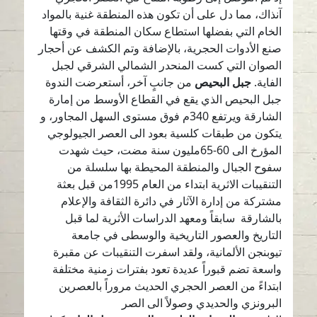
آنذاك، مما دل على أن تكون هذه المنطقة غنية بالمواد
الخام التي بفضلها استطاع سكان المنطقة في وقتها
صنع الأدوات الحجرية، بالإضافة وتم الكشف عن أحجار
الصوان التي كست المنحدر الشمالي الشرقي لجبل
الفاية.
جبل البحيص
من جانبٍ آخر، أستعرضت الندوة
جبل البحيص الذي يقع في القطاع الأوسط من إمارة
الشارقة ويرتفع 340م فوق مستوى السهل المجاور، و
يتكون من طبقات كلسية بعود الى العصر الجيولوجي
المؤرخ الى 60-65مليون سنة مضت، حيث شهدت
سفوح الجبال والمنطقة المحيطة بها سلسلة من
التنقيبات الاثرية ابتداء من العام 1995من قبل بعثة
مشتركة من إدارة الآثار في دائرة الثقافة والإعلام
بالشارقة سابقاً ومعهد الدراسات الأثرية لما قبل
التاريخ والعصور التاريخية والوسطى في جامعة
تيوبنجن الألمانية، ولقد اسفرت التنقيبات عن مقبرة
واسعة تضم قبوراً عديدة تعود بفترات زمنية مختلفة
ابتداءً من العصر الحجري الحديث مروراً بالعصرين
البرونزي والحديدي وصولاً الى الصر