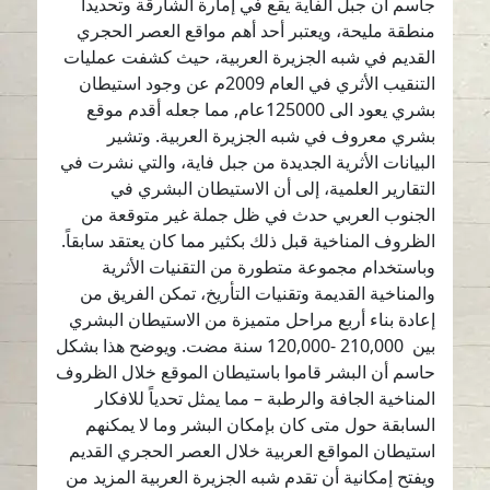
جاسم أن جبل الفاية يقع في إمارة الشارقة وتحديداً
منطقة مليحة، ويعتبر أحد أهم مواقع العصر الحجري
القديم في شبه الجزيرة العربية، حيث كشفت عمليات
التنقيب الأثري في العام 2009م عن وجود استيطان
بشري يعود الى 125000عام, مما جعله أقدم موقع
بشري معروف في شبه الجزيرة العربية. وتشير
البيانات الأثرية الجديدة من جبل فاية، والتي نشرت في
التقارير العلمية، إلى أن الاستيطان البشري في
الجنوب العربي حدث في ظل جملة غير متوقعة من
الظروف المناخية قبل ذلك بكثير مما كان يعتقد سابقاً.
وباستخدام مجموعة متطورة من التقنيات الأثرية
والمناخية القديمة وتقنيات التأريخ، تمكن الفريق من
إعادة بناء أربع مراحل متميزة من الاستيطان البشري
بين 210,000 -120,000 سنة مضت. ويوضح هذا بشكل
حاسم أن البشر قاموا باستيطان الموقع خلال الظروف
المناخية الجافة والرطبة – مما يمثل تحدياً للافكار
السابقة حول متى كان بإمكان البشر وما لا يمكنهم
استيطان المواقع العربية خلال العصر الحجري القديم
ويفتح إمكانية أن تقدم شبه الجزيرة العربية المزيد من