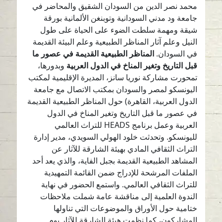
محمد نصر الدين من السودان الشقيق والمحاضر في
جامعة ود مدني السودانية وتوبنغن الألمانية بورقة
شيقة ومهمة سلطت الضوء على الحياة على طول
النيل وعلم آثار المناظر الطبيعية وعلم البيئة القديمة
في السودان.
المناظر الطبيعية القديمة في عصور ما
قبل التاريخ وتغير المناخ في الدول العربية
وبدورها،
تمحورت مشاركة نوريا سانز، المديرة الإقليمية لمكتب
اليونسكو لمصر والسودان بمكتب الاتصال مع جامعة
الدول العربية، القاهرة) حول المناظر الطبيعية القديمة
في عصور ما قبل التاريخ وتغير المناخ في الدول
العربية وعمل برنامج HEADS للتراث العالمي
لليونسكو. وتحدثت خلود الهولي السويدي، مدير إدارة
التراث الثقافي المادي بهيئة الشارقة للآثار عن
المشاهد الطبيعية القديمة بجبل الفاية، والذي يعد أحد
الملفات المرشحة للإدراج ضمن القائمة التمهيدية
للتراث الثقافي العالمي. واستمع الحضور في نهاية
الندوة العلمية إلى مناقشة عامة شملت ملاحظات
ختامية حول الأوراق والموضوعات التي تناولها
المشاركون، كما نظمت هيئة الشارقة للآثار يوم