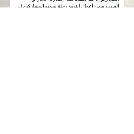
السبت ضمن أعمال الندوة رحلة لجميع المشاركين إلى
جبل الفاية وتم من خلالها عرض للمواد الأثرية من قبل
الدكتور كنوت بريتزكي.
أعلنت هيئة الشارقة للآثار عن تنظيم معرض
أثري مشترك بين إمارة الشارقة والعاصمة