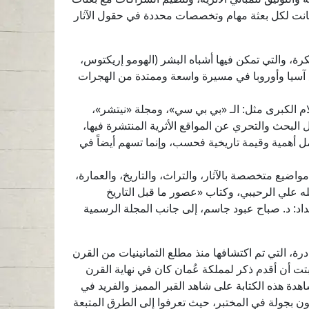
حيث كانت لكل بعثة مهام وتخصصات محددة في حقول الآثار
بكرة، والتي تمكن فيها أشباه البشر (الهومو إريكتوس،
ع آسيا وأوروبا في مسيرة واسعة وممتدة من الهجرات
لام الكبرى مثل: الـ «بي بي سي»، ومجلة «نيتشر»،
 البحث والتحري عن المواقع الأثرية المنتشرة فيها،
لا تحمل أهمية وقيمة تاريخية فحسب، وإنما تسهم أيضاً في
يع متخصصة بالآثار، والتراث، والتاريخ، والعمارة،
له علي الرحيبي، وكتاب «عصور ما قبل التاريخ
اد: د. صباح عبود جاسم، إلى جانب المجلة الرسمية
درة، التي تم اكتشافها منذ مطلع الثمانينيات من القرن
ثبتت أن أقدم ذكر لمملكة عُمان كان في نهاية القرن
هدة هذه الكتابة على شاهد القبر المميز والفريد في
ون بجولة في المختبر، حيث تعرفوا إلى الطرق المتبعة