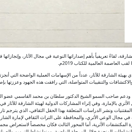
قة، لقاءً تعريفياً بأهم إصداراتها النوعية في مجال الآثار، وإنجازاتها
ب العاصمة العالمية للكتاب 2019م.
بهيئة الشارقة للآثار، عدداً من الإسهامات العملية الواضحة التي أنجز
لاكتشافات والتنقيبات المتواصلة، التي رافقت هذه الجهود وعززتها بإص
دعم صاحب السمو الشيخ الدكتور سلطان بن محمد القاسمي عضو المج
 الأثري بالإمارة، وفي إثراء المشاركات الدولية لهيئة الشارقة للآثار في
لمقتنيات ونشر الدراسات المتعلقة بهذا الحقل الثقافي، الذي يترجم تار
ي مجال الوعي الأثري، والمحافظة على التراث الثقافي لإمارة الشارقة
رة المكتشفات الأثرية، أما المحور الثالث فكان مخصصاً لاستعراض مجم
ء للنشاطات المنجزة خلال المرحلة الماضية، ومنها نشاط الترميم والصيانة