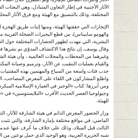
الآثار الأجنبية في إطار التعاون المتبادل، وهي البعثات 
المختلفة، وذلك بالتنسيق مع الهيئة ومع فرق الآثار المحلي
الإنجازات التي حققتها الهيئة، ومنها إثبات طريق الهجرة 
والهومو سابيناس)، من قطع البحيرات الضحلة القريبة من
البشرية، التي مهدت لظهور الحضارات المختلفة حول الع
وقال يوسف، إن نتائج هذا الاكتشاف المدوّي تم نشرها في
وغيرهما من المحطات والمجلات العالمية ، وأن هيئة الشا
والقيام بعمليات التنقيب عن الآثار، وترميم وصيانة المكتشفا
جذب فئات واسعة من السياح والمهتمين بهذه المقتنيات ا
واطلع المشاركون في اللقاء على المعرض المصاحب، الذ
ومن أبرزها: كتاب «الوجيز في العمارة الإسلامية المبك
وجيولوجيا العصر الحديث الأقرب «البلايستوسين» في «قو
للهيئة.
وزار الحضور المعرض الدائم في هيئة الشارقة للآثار، الذي
الماضي، في مواقع مختلفة بإمارة الشارقة، والتي تثبت ال
الثالث قبل الميلاد، وذلك على خلاف ما عُرف عنها عندما
شبه الجزيرة العربية، وهو الوحيد الذي حمل نوعين من ا