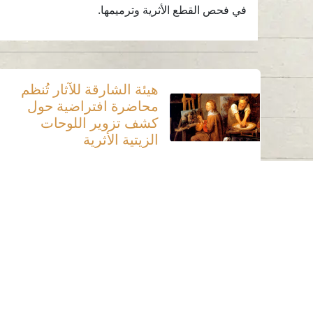
في فحص القطع الأثرية وترميمها.
هيئة الشارقة للآثار تُنظم
محاضرة افتراضية حول
كشف تزوير اللوحات
الزيتية الأثرية
اتصل بنا
06-502-8000
info@saa.shj.ae