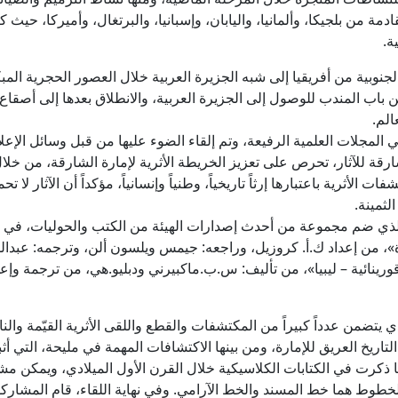
القادمة من بلجيكا، وألمانيا، واليابان، وإسبانيا، والبرتغال، وأميركا، 
ة.
الجنوبية من أفريقيا إلى شبه الجزيرة العربية خلال العصور الحجرية الم
 باب المندب للوصول إلى الجزيرة العربية، والانطلاق بعدها إلى أصقا
الم.
 المجلات العلمية الرفيعة، وتم إلقاء الضوء عليها من قبل وسائل الإع
رقة للآثار، تحرص على تعزيز الخريطة الأثرية لإمارة الشارقة، من خلال
ت الأثرية باعتبارها إرثاً تاريخياً، وطنياً وإنسانياً، مؤكداً أن الآثار 
لثمينة.
ي ضم مجموعة من أحدث إصدارات الهيئة من الكتب والحوليات، في مواض
رة»، من إعداد ك.أ. كروزيل، وراجعه: جيمس ويلسون ألن، وترجمه: عبدال
رينائية – ليبيا»، من تأليف: س.ب.ماكبيرني ودبليو.هي، من ترجمة وإعد
 يتضمن عدداً كبيراً من المكتشفات والقطع واللقى الأثرية القيّمة والنا
تاريخ العريق للإمارة، ومن بينها الاكتشافات المهمة في مليحة، التي أ
 ذكرت في الكتابات الكلاسيكية خلال القرن الأول الميلادي، ويمكن مشا
لخطوط هما خط المسند والخط الآرامي. وفي نهاية اللقاء، قام المشارك