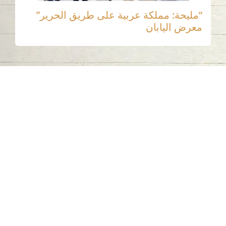
“مليحة: مملكة عربية على طريق الحرير”
معرض اليابان
اتصل بنا
06-502-8000
info@saa.shj.ae
وسائل التواصل الاجتماعي
ساعات العمل
الاثنين إلى الخميس
من 07:30 صباحًا إلى 03:30 مساءً