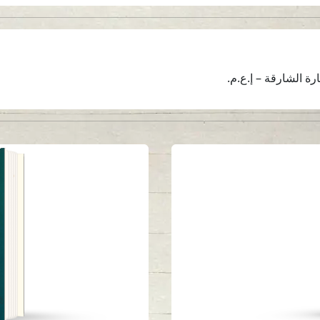
ة الشارقة – إ.ع.م.
ه
م
و م