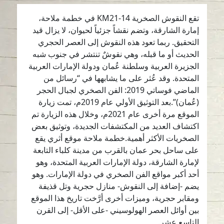
تقع النقوش الصخرية KM21-14 في خطمة ملاحة،
إمارة الشارقة، وتضم نقشاً جزئياً لحيوان، لا يزال قيد
التحقيق. ربما تعود هذه النقوش إلى العصر الحجري
الحديث أو ما قبله، وهي نقوشٌ تنتشر في جنوب شبه
الجزيرة العربية وسلطنة عُمان ودولة الإمارات العربية
المتحدة. وقد عُثر على ما يشابهها في “رسائل من
الماضي فوساتي 2019: الفن الصخري لجبال الحجر
(عُمان)”.بعد التوثيق الأولي عام 2019م، تمت زيارة
الموقع مرة أخرى عام 2021م، وخلال هذه الزيارة تم
اكتشاف العديد من المكتشفات الجديدة، وتوثيق بعض
الصخريات الأكثر أهمية.خطمة ملاحة موقع أثري يقع
على ساحل بحر عمان بالقرب من مدينة كلباء التابعة
لإمارة الشارقة، دولة الإمارات العربية المتحدة، وهو
أحد أكبر مواقع الفن الصخري في دولة الإمارات. وهو
يضم -إضافة إلى النقوش- منازل حجرية وتل قذيفة
ومقابر حجرية، وميزات أخرى أرَّخت تاريخ هذا الموقع
بين أوائل العصر الهولوسيني -على الأقل- إلى القرن
التاسع عشر.