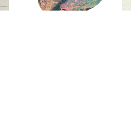
النقش الصخري H13 خطمة ملاحة، مدينة
كلباء، إمارة الشارقة.1
خطمة ملاحة - كلباء - الشارقة
العصر الحجري الحديث
حجر
اتصل بنا
06-502-8000
info@saa.shj.ae
وسائل التواصل الاجتماعي