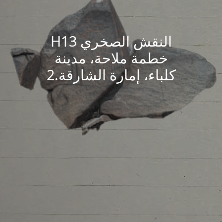
النقش الصخري H13
خطمة ملاحة، مدينة
كلباء، إمارة الشارقة.2