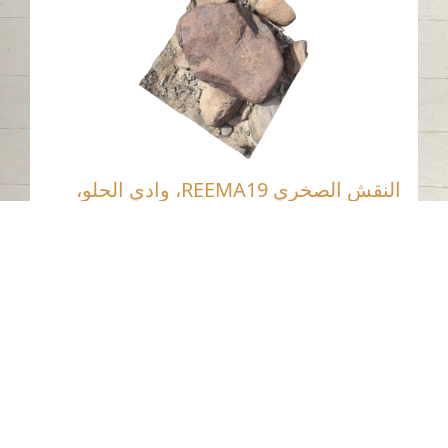
النقش الصخري REEMA19، وادي الحلو،
الشارقة
وادي الحلو - الشارقة
حجر
اتصل بنا