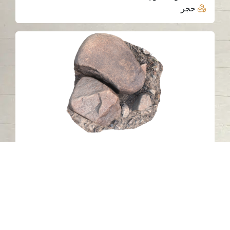
حجر
النقش الصخري 29 (المنطقة 2)، وادي
الحلو، الشارقة
وادي الحلو - الشارقة
حجر