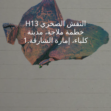
النقش الصخري H13
خطمة ملاحة، مدينة
كلباء، إمارة الشارقة.1