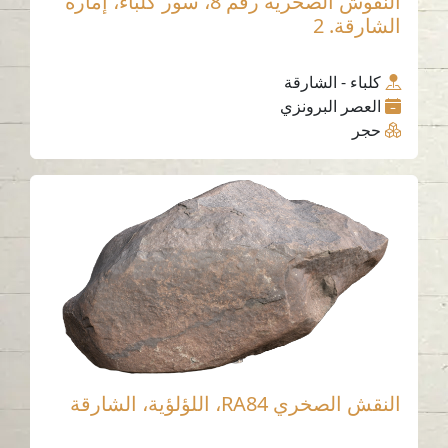
النقوش الصخرية رقم 8، سور كلباء، إمارة
الشارقة. 2
كلباء - الشارقة
العصر البرونزي
حجر
النقش الصخري RA84، اللؤلؤية، الشارقة