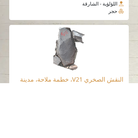
اللؤلؤية - الشارقة
حجر
النقش الصخري V21، خطمة ملاحة، مدينة
كلباء، إمارة الشارقة. 3
خطمة ملاحة - كلباء - الشارقة
العصر الحجري الحديث
حجر