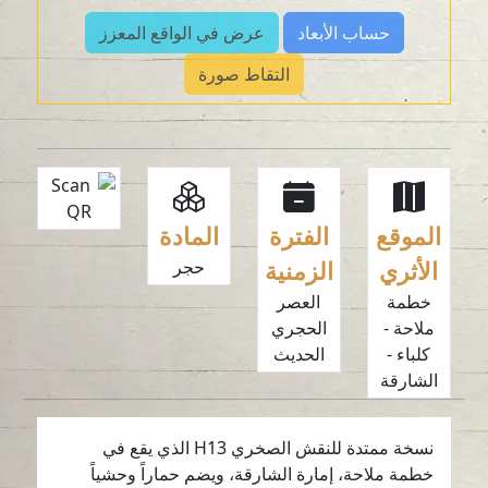
حساب الأبعاد
عرض في الواقع المعزز
التقاط صورة
الموقع
الفترة
المادة
الأثري
الزمنية
حجر
خطمة
العصر
ملاحة -
الحجري
كلباء -
الحديث
الشارقة
نسخة ممتدة للنقش الصخري H13 الذي يقع في
خطمة ملاحة، إمارة الشارقة، ويضم حماراً وحشياً