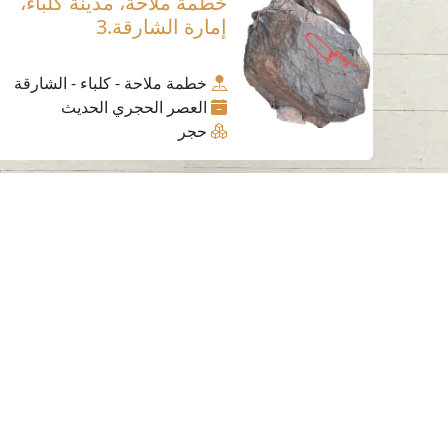
خطمة ملاحة، مدينة كلباء،
إمارة الشارقة.3
خطمة ملاحة - كلباء - الشارقة
العصر الحجري الحديث
حجر
اتصل بنا
06-502-8000
info@saa.shj.ae
الزيارات
7,185,649