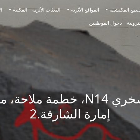
قطع المكتشفة
المواقع الأثرية
البعثات الأثرية
المكتبة
ال
ترونية
دخول الموظفين
النقش الصخري N14، خطمة ملاح
إمارة الشارقة.2