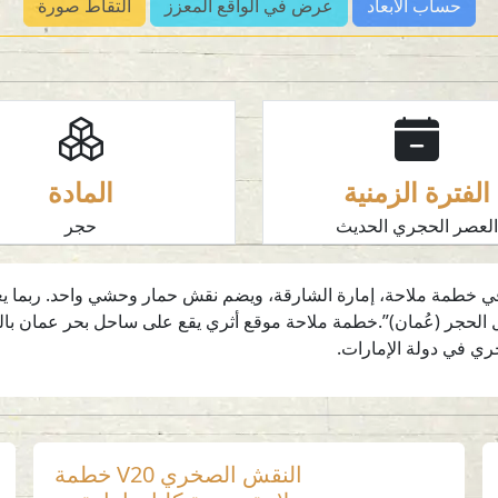
حساب الأبعاد
عرض في الواقع المعزز
التقاط صورة
الفترة الزمنية
المادة
لعصر الحجري الحديث
حجر
ع رسم للنقش الصخري N14 الذي يقع في خطمة ملاحة، إمارة الشارقة، ويضم نقش حمار وحشي و
 2019: الفن الصخري لجبال الحجر (عُمان)”.خطمة ملاحة موقع أثري يقع على ساحل بحر ع
خري في دولة الإمارات.
النقش الصخري V20 خطمة