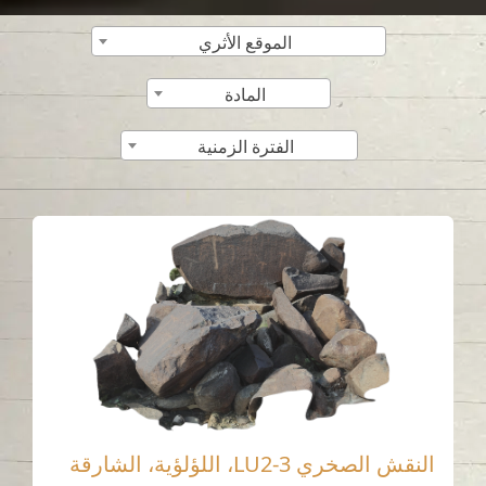
الموقع الأثري
المادة
الفترة الزمنية
النقش الصخري LU2-3، اللؤلؤية، الشارقة