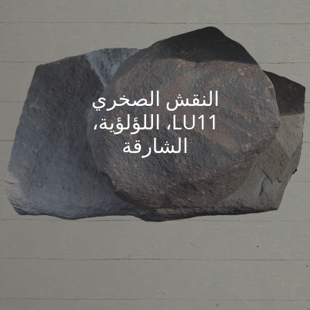
النقش الصخري
LU11، اللؤلؤية،
الشارقة