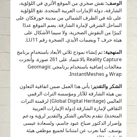
الوصف:
نقش صخري من الموقع الأثري في اللؤلؤية،
الشارقة، دولة الإمارات العربية المتحدة. تقع اللؤلؤية
على تلة في الطرف الشمالي من مدينة خورفكان على
الساحل الشرقي لإمارة الشارقة. يضم الموقع عددًا
كبيرًا من النقوش الصخرية، ولا سيما الأشكال على
هيئة حرف T وبصمات الأيدي. الصخرة رقم LU11.
المنهجية:
تم إنشاء نموذج ثلاثي الأبعاد باستخدام برنامج
Reality Capture بالاعتماد على 261 صورة. وأُنجزت
معالجات إضافية باستخدام برنامجي Geomagic
Wrap و InstantMeshes.
الشكر والتقدير:
يأتي هذا العمل ضمن اتفاقية التعاون
بين هيئة الشارقة للآثار ومؤسسة التراث الرقمي
العالمي (Global Digital Heritage) لرقمنة التراث
الثقافي لإمارة الشارقة (دولة الإمارات العربية
المتحدة). نتقدم بخالص الشكر والتقدير لرؤية ودعم
وإصرار الدكتور صباح عبود جاسم، ولسعادة عيسى
يوسف. كما نعرب عن امتناننا لجميع موظفي هيئة