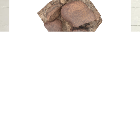
النقش الصخري REEMA28، وادي الحلو،
الشارقة
وادي الحلو - الشارقة
حجر
اتصل بنا