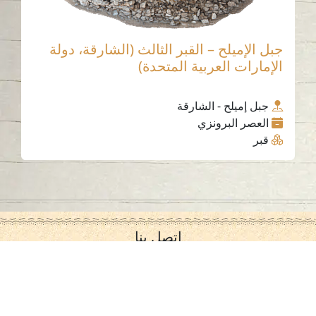
جبل الإميلح – القبر الثالث (الشارقة، دولة
الإمارات العربية المتحدة)
جبل إميلح - الشارقة
العصر البرونزي
قبر
اتصل بنا
06-502-8000
info@saa.shj.ae
وسائل التواصل الاجتماعي