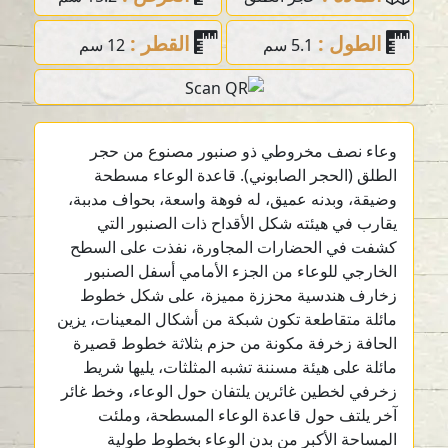
الطول :
القطر :
5.1 سم
12 سم
وعاء نصف مخروطي ذو صنبور مصنوع من حجر
الطلق (الحجر الصابوني). قاعدة الوعاء مسطحة
وضيقة، وبدنه عميق، له فوهة واسعة، بحواف مدببة،
يقارب في هيئته شكل الأقداح ذات الصنبور التي
كشفت في الحضارات المجاورة، نفذت على السطح
الخارجي للوعاء من الجزء الأمامي أسفل الصنبور
زخارف هندسية محززة مميزة، على شكل خطوط
مائلة متقاطعة تكون شبكة من أشكال المعينات، يزين
الحافة زخرفة مكونة من حزم بثلاثة خطوط قصيرة
مائلة على هيئة مسننة تشبه المثلثات، يليها شريط
زخرفي لخطين غائرين يلتفان حول الوعاء، وخط غائر
آخر يلتف حول قاعدة الوعاء المسطحة، وملئت
المساحة الأكبر من بدن الوعاء بخطوط طولية