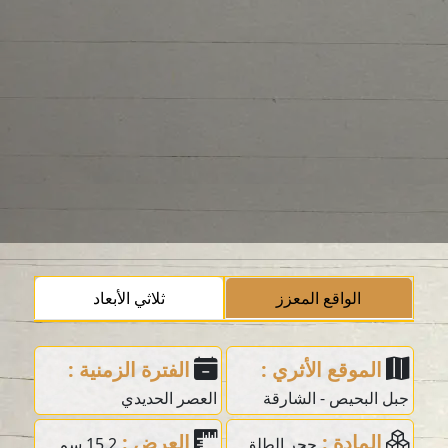
الواقع المعزز
ثلاثي الأبعاد
الموقع الأثري :
الفترة الزمنية :
جبل البحيص - الشارقة
العصر الحديدي
المادة :
العرض :
حجر الطلق
15.2 سم