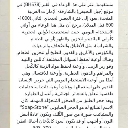
مستقيمة. عثر على هذا الوعاء في القبر (BHS78) في
موقع (جبل البحيص) بالشارقة- الإمارات العربية
المتحدة. يعود إلى فترة العصر الحديدي الثاني (1000-
600 قبل الميلاد). يرجح أن مثل هذا الوعاء من آواني
الاستخدام اليومي. حيث استخدمت الأواني الحجرية
كأواني المائدة والتخزين والطهو (أواني الطعام
والشراب)، مثل الأطباق والصِّحاف والزبديات
والكؤوس والأباريق والقدور، للطبخ أو لتخزين الطعام،
وهناك أوعية لحفظ السوائل المختلفة كاللبن والنبيذ
وقوارير الزيت، وأوعية لحفظ مواد الزينة كالكُحل
والمراهم والدهون العطرية، وأوعية للاغتسال وهي
أيضًا من أوعية الاستخدام اليومي التي حرص الإنسان
القديم على استعمالها. وهناك أوعية ذات استخدامات
طقسية تتعلَّق بالشعائر الجنائزية وأعمال الطهارة.
ويعد حجر الطلق من الصخور المُتحوِّلة المهمة، كان
الاسم الشائع له هو الحجر الصابوني “Soap-Stone”
والستياتيت صورة من صور التَّلك، ويكون عادةً أبيض
اللون أو أشهب أو قد يكون أسود كالدُّخان أحيانًا. انظر:
مدينة الموتى في جبل البحيص، ص300، 303.