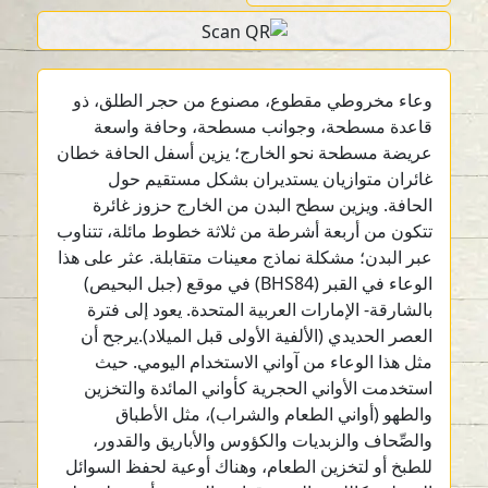
وعاء مخروطي مقطوع، مصنوع من حجر الطلق، ذو
قاعدة مسطحة، وجوانب مسطحة، وحافة واسعة
عريضة مسطحة نحو الخارج؛ يزين أسفل الحافة خطان
غائران متوازيان يستديران بشكل مستقيم حول
الحافة. ويزين سطح البدن من الخارج حزوز غائرة
تتكون من أربعة أشرطة من ثلاثة خطوط مائلة، تتناوب
عبر البدن؛ مشكلة نماذج معينات متقابلة. عثر على هذا
الوعاء في القبر (BHS84) في موقع (جبل البحيص)
بالشارقة- الإمارات العربية المتحدة. يعود إلى فترة
العصر الحديدي (الألفية الأولى قبل الميلاد).يرجح أن
مثل هذا الوعاء من آواني الاستخدام اليومي. حيث
استخدمت الأواني الحجرية كأواني المائدة والتخزين
والطهو (أواني الطعام والشراب)، مثل الأطباق
والصِّحاف والزبديات والكؤوس والأباريق والقدور،
للطبخ أو لتخزين الطعام، وهناك أوعية لحفظ السوائل