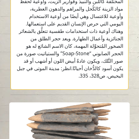
المختلفة كاللبن والنبيذ وقوارير الزيت، وأوعية لحفظ
مواد الزينة كالكُحل والمراهم والدهون العطرية،
وأوعية للاغتسال وهي أيضًا من أوعية الاستخدام
اليومي التي حرص الإنسان القديم على استعمالها.
وهناك أوعية ذات استخدامات طقسية تتعلَّق بالشعائر
الجنائزية وأعمال الطهارة. ويعد حجر الطلق من
الصخور المُتحوِّلة المهمة، كان الاسم الشائع له هو
الحجر الصابوني “Soap-Stone” والستياتيت صورة من
صور التَّلك، ويكون عادةً أبيض اللون أو أشهب أو قد
يكون أسود كالدُّخان أحيانًا.انظر: مدينة الموتى في جبل
البحيص، ص328، 335.