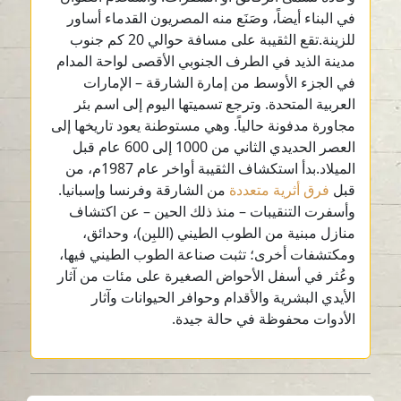
في البناء أيضاً، وصَنَع منه المصريون القدماء أساور
للزينة.تقع الثقيبة على مسافة حوالي 20 كم جنوب
مدينة الذيد في الطرف الجنوبي الأقصى لواحة المدام
في الجزء الأوسط من إمارة الشارقة – الإمارات
العربية المتحدة. وترجع تسميتها اليوم إلى اسم بئر
مجاورة مدفونة حالياً. وهي مستوطنة يعود تاريخها إلى
العصر الحديدي الثاني من 1000 إلى 600 عام قبل
الميلاد.بدأ استكشاف الثقيبة أواخر عام 1987م، من
قبل
فرق أثرية متعددة
من الشارقة وفرنسا وإسبانيا.
وأسفرت التنقيبات – منذ ذلك الحين – عن اكتشاف
منازل مبنية من الطوب الطيني (اللبِن)، وحدائق،
ومكتشفات أخرى؛ تثبت صناعة الطوب الطيني فيها،
وعُثر في أسفل الأحواض الصغيرة على مئات من آثار
الأيدي البشرية والأقدام وحوافر الحيوانات وآثار
الأدوات محفوظة في حالة جيدة.