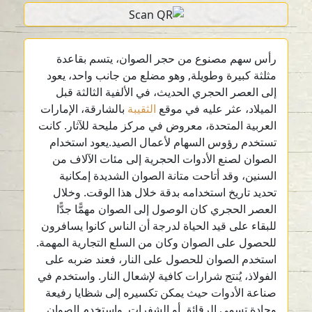
رأس سهم مصنوع من حجر الصوان، يتسم بقاعدة
مثلثة كبيرة وطويلة, وهو مضلع من جانب واحد، يعود
إلى العصر الحجري الحديث، في الألفية الثالثة قبل
الميلاد، عثر عليه في موقع
الثقيبة
بالشارقة، الإمارات
العربية المتحدة، معروض في مركز مليحة للآثار. كانت
تستخدم رؤوس السهام لأعمال الصيد.يعود استخدام
الصوان لصنع الأدوات الحجرية إلى مئات الآلاف من
السنين، وقد أتاحت متانة الصوان الشديدة إمكانية
تحديد تاريخ استخدامه بدقة خلال هذا الوقت. وخلال
العصر الحجري كان الوصول إلى الصوان مهمًّا جدًّا
للبقاء على قيد الحياة لدرجة أن الناس كانوا يسافرون
للحصول على الصوان وكان من السلع التجارية المهمة.
استخدم الصوان للحصول على النار، فعند ضربه على
الفولاذ، يُنتج شرارات كافية لإشعال النار. واستخدم في
صناعة الأدوات حيث يمكن تكسيره إلى شظايا رفيعة
وحادة تسمى الرقائق أو الشفرات. واستخدم الصوان