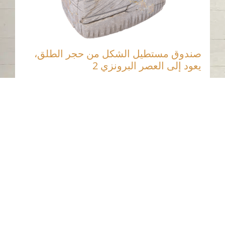
صندوق مستطيل الشكل من حجر الطلق،
يعود إلى العصر البرونزي 2
جبل البحيص - الشارقة
العصر البرونزي
حجر الطلق
اتصل بنا
06-502-8000
info@saa.shj.ae