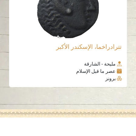
تترادراخما، الإسكندر الأكبر
مليحة - الشارقة
عصر ما قبل الإسلام
برونز
اتصل بنا
06-502-8000