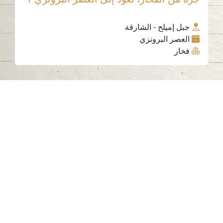
جبل إميلح - الشارقة
العصر البرونزي
فخار
اتصل بنا
06-502-8000
info@saa.shj.ae
وسائل التواصل الاجتماعي
ساعات العمل