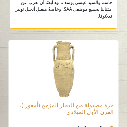
جاسم والسيد عيسى يوسف. نود أيضًا أن نعرب عن
امتناننا لجميع موظفي SAA، وخاصةً ميغيل أنخيل نونيز
فيلانوفا.
جرة مصقولة من الفخار المزجج (أمفورا)،
القرن الأول الميلادي