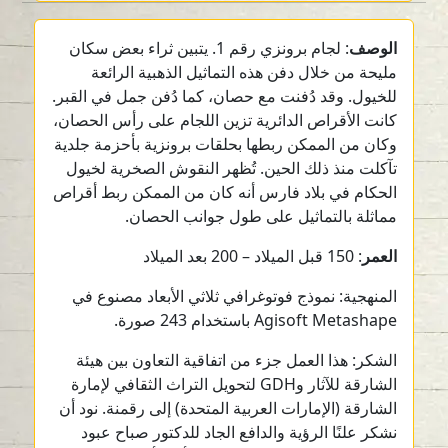
الوصف
: لجام برونزي رقم 1. يتبين ثراء بعض سكان
مليحة من خلال دفن هذه التماثيل الذهبية الرائعة
للخيول. وقد دُفنت مع حصان، كما دُفن جمل في القبر.
كانت الأقراص الدائرية تزين اللجام على رأس الحصان،
وكان من الممكن ربطها بحلقات برونزية بأحزمة جلدية
تآكلت منذ ذلك الحين. تُظهر النقوش الصخرية لخيول
الحكام في بلاد فارس أنه كان من الممكن ربط أقراص
مماثلة بالتماثيل على طول جوانب الحصان.
العمر
: 150 قبل الميلاد – 200 بعد الميلاد
المنهجية: نموذج فوتوغرافي ثلاثي الأبعاد مصنوع في
Agisoft Metashape باستخدام 243 صورة.
الشكر: هذا العمل جزء من اتفاقية التعاون بين هيئة
الشارقة للآثار وGDH لتحويل التراث الثقافي لإمارة
الشارقة (الإمارات العربية المتحدة) إلى رقمنة. نود أن
نشكر علنًا الرؤية والدافع الجاد للدكتور صباح عبود