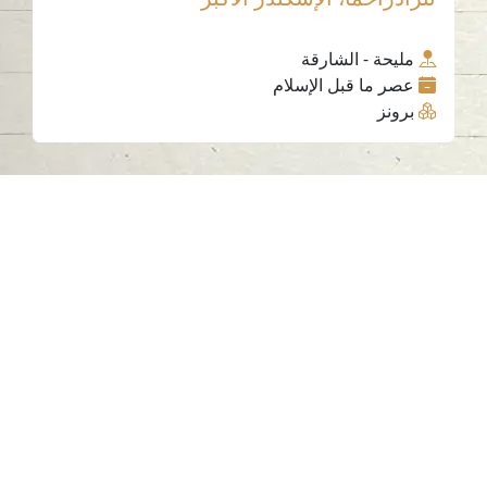
مليحة - الشارقة
عصر ما قبل الإسلام
برونز
اتصل بنا
06-502-8000
info@saa.shj.ae
وسائل التواصل الاجتماعي
ساعات العمل