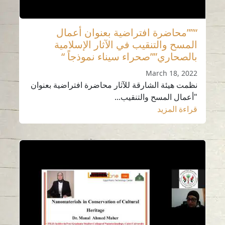
“””محاضرة افتراضية بعنوان أعمال
المسح والتنقيب في الآثار الإسلامية
بالصحاري””صحراء سيناء نموذجاً “
March 18, 2022
نظمت هيئة الشارقة للآثار محاضرة افتراضية بعنوان
"أعمال المسح والتنقيب...
قراءة المزيد