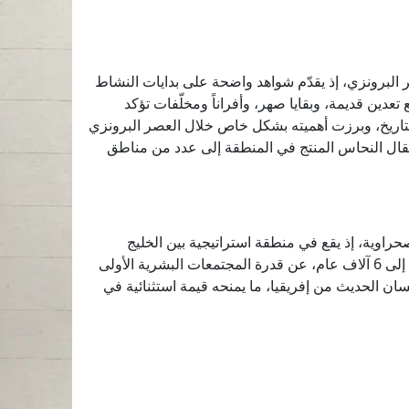
ر البرونزي، إذ يقدّم شواهد واضحة على بدايات النشاط
دين قديمة، وبقايا صهر، وأفراناً ومخلّفات تؤكد
 التاريخ، وبرزت أهميته بشكل خاص خلال العصر البرونزي
تقال النحاس المنتج في المنطقة إلى عدد من مناطق
صحراوية، إذ يقع في منطقة استراتيجية بين الخليج
العربي وبحر عُمان. وتكشف طبقاته الأثرية، الممتدة من العصر الحجري الأوسط إلى العصر الحجري الحديث، منذ نحو 210 آلاف إلى 6 آلاف عام، عن قدرة المجتمعات البشرية الأولى
نسان الحديث من إفريقيا، ما يمنحه قيمة استثنائية في