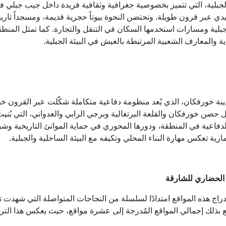
الجبلية، التي تتميز بخصوصية جغرافية وثقافية فريدة داخل جيب جبلي
دي عبر قرون طويلة. وتحتضن النحوة بيوتاً حجرية قديمة، ومسجداً تاريخيا
ة ومسارات استخدمها السكان في التنقل والتجارة. كما تمثل المنطقة نم
 والمعارف الشعبية المرتبطة بالعيش في البيئة الجبلية.
ينة خورفكان، الذي يُعد منظومة دفاعية متكاملة شكّلت عبر القرون خط ا
ل حصن خورفكان والقلعة البرتغالية وبرجي الرابي والعدواني، التي بُني
لدفاعية في المنطقة، ودورها المحوري في حماية الموانئ التاريخية وشب
ية تعكس مهارة البناء المحلي وتكيفه مع البيئة الساحلية والجبلية.
إدراج هذه المواقع امتدادًا لسلسلة من النجاحات المتواصلة التي شهدت 
فع بذلك إجمالي المواقع المُدرجة إلى عشرة مواقع، حيث يعكس هذا التر
ي.