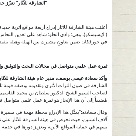
“الشارقة للآثار” تعزّز حضور الشارقة الحضاري بإدراج
أعلنت هيئة الشارقة للآثار إدراج أربعة مواقع أثرية جديد
(الإيسيسكو)، وهي: وادي الحلو: شاهد على تعدين النحاس، ا
في خورفكان ضمن تعاونٍ مشترك بين الهيئة وهيئة تنفيذ 
ثمرة عمل علمي متواصل في مجالات البحث والتوثيق والح
وأكد سعادة عيسى يوسف، مدير عام هيئة الشارقة للآثار
الشارقة في صون التراث الأثري وتقديمه بوصفه قيمة تاريخي
لصاحب السمو الشيخ الدكتور سلطان بن محمد القاسمي،
مُضيفاً إلى أن هذا الإنجاز هو ثمرة عمل علمي متواصل ف
وقال سعادته:”يمثّل هذا الإدراج محطة مهمة في مسيرة الح
آلاف السنين، حيث نحرص في هيئة الشارقة للآثار على تو
يسهم في حماية المواقع الأثرية وتعزيز دورها في خدمة ال