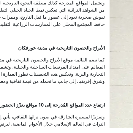
وتشمل المواقع المدرجة كذلك منطقة النحوة التاريخية 
من الشواهد التراثية التي تعكس نمط الحياة الجبلي التقلي
نقوش صخرية تعود إلى عصور ما قبل التاريخ، وممرات جبلي
حافظ المجتمع المحلي على الممارسات الزراعية التقليدية
الأبراج والحصون التاريخية في مدينة خورفكان
كما تضم القائمة موقع الأبراج والحصون التاريخية في مد
المعالم على امتداد المرتفعات الساحلية والجبلية، وتشم
التجارية والبرية. وتعكس هذه التحصينات تطور العمارة ا
وشرق إفريقيا، إلى جانب ما تحمله من قيمة ثقافية ومعمار
ارتفاع عدد المواقع المُدرجة إلى 10 مواقع يعزّز الحضور الحضاري للشارقة
وتعزيزًا لمسيرة الشارقة في صون تراثها الثقافي، يأتي 
التراث في العالم الإسلامي خلال الأعوام الماضية، ليرت
وتوثيقه، وتعزيز حضوره على المستويين الإقليمي والدول