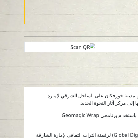
من مدينة خورفكان على الساحل الشرقي لإمارة
لى مركز آثار النحوة الجديد.
تم إنشاء نموذج ثلاثي الأبعاد باستخدام برنامج Reality Capture بالاعتماد على 1378 صورة. وأُنجزت معالجات إضافية باستخدام برنامجي Geomagic Wrap
يأتي هذا العمل ضمن اتفاقية التعاون بين هيئة الشارقة للآثار ومؤسسة التراث الرقمي العالمي (Global Digital Heritage) لرقمنة التراث الثقافي لإمارة الشارقة