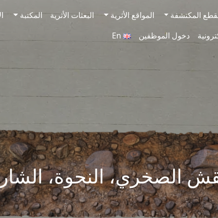
قطع المكتشفة
المواقع الأثرية
البعثات الأثرية
المكتبة
ال
ترونية
دخول الموظفين
En
قش الصخري، النحوة، الشار