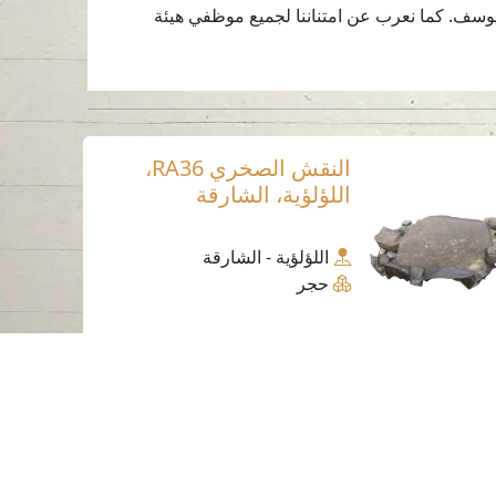
 يوسف. كما نعرب عن امتناننا لجميع موظفي هيئة
النقش الصخري RA36،
اللؤلؤية، الشارقة
اللؤلؤية - الشارقة
حجر