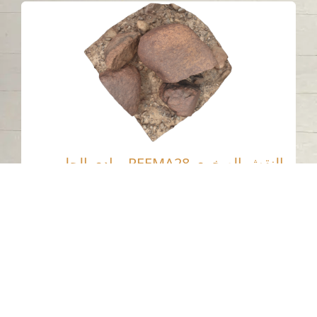
النقش الصخري REEMA28، وادي الحلو،
الشارقة
وادي الحلو - الشارقة
حجر