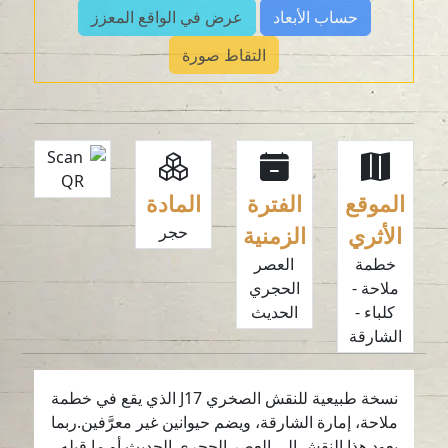
حساب الأبعاد
عرض في الواقع المعزز
التقاط صورة
الموقع
الفترة
المادة
الأثري
الزمنية
حجر
خطمة
العصر
ملاحة -
الحجري
كلباء -
الحديث
الشارقة
نسخة طبيعية للنقش الصخري J17 الذي يقع في خطمة
ملاحة، إمارة الشارقة، ويضم حيوانين غير معرَّفين.ربما
يعود هذا النقش إلى العصر الحجري الحديث أو ما قبله.