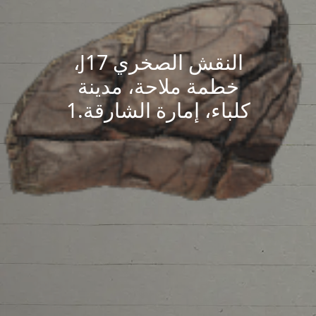
النقش الصخري J17،
خطمة ملاحة، مدينة
كلباء، إمارة الشارقة.1