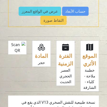
حساب الأبعاد
عرض في الواقع المعزز
التقاط صورة
الموقع
الفترة
المادة
الأثري
الزمنية
حجر
خطمة
العصر
ملاحة -
الحجري
كلباء -
الحديث
الشارقة
نسخة طبيعية للنقش الصخري V13 الذي يقع في