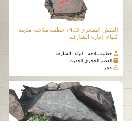
النقش الصخري H23، خطمة ملاحة، مدينة
كلباء، إمارة الشارقة.
خطمة ملاحة - كلباء - الشارقة
العصر الحجري الحديث
حجر