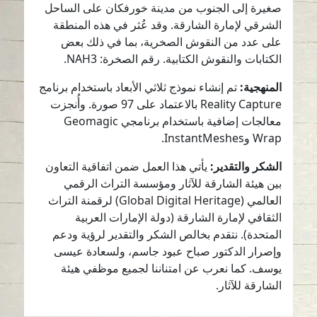
صغيرة إلى الجنوب من مدينة خورفكان على الساحل
الشرقي لإمارة الشارقة. وقد عُثر في هذه المنطقة
على عدد من النقوش الصخرية، بما في ذلك بعض
الكتابات والنقوش الكتابية. رقم الصخرة: NAH3.
المنهجية:
تم إنشاء نموذج ثلاثي الأبعاد باستخدام برنامج
Reality Capture بالاعتماد على 97 صورة. وأُنجزت
معالجات إضافية باستخدام برنامجي Geomagic
Wrap وInstantMeshes.
الشكر والتقدير:
يأتي هذا العمل ضمن اتفاقية التعاون
بين هيئة الشارقة للآثار ومؤسسة التراث الرقمي
العالمي (Global Digital Heritage) لرقمنة التراث
الثقافي لإمارة الشارقة (دولة الإمارات العربية
المتحدة). نتقدم بخالص الشكر والتقدير لرؤية ودعم
وإصرار الدكتور صباح عبود جاسم، ولسعادة عيسى
يوسف. كما نعرب عن امتناننا لجميع موظفي هيئة
الشارقة للآثار.