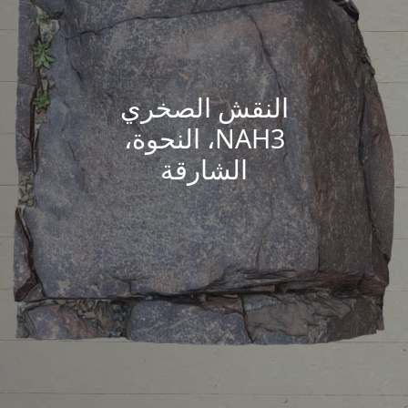
النقش الصخري
NAH3، النحوة،
الشارقة