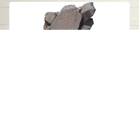
النقوش الصخرية N19، خطمة ملاحة، إمارة
الشارقة.
خطمة ملاحة - كلباء - الشارقة
العصر الحجري الحديث
حجر
اتصل بنا