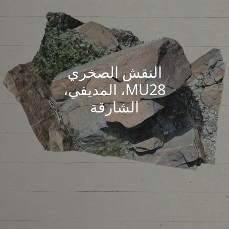
النقش الصخري
MU28، المديفي،
الشارقة