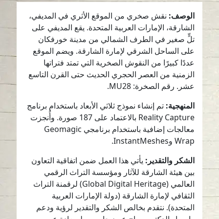
الوصف:
نقش صخري من الموقع الأثري في المديفي،
الشارقة، الإمارات العربية المتحدة. يقع المديفي على
تلٍّ صغير في الطرف الشمالي من مدينة خورفكان
على الساحل الشرقي لإمارة الشارقة. ويضم الموقع
عددًا كبيرًا من النقوش الصخرية التي تمتد فتراتها
الزمنية من العصر الحجري الحديث حتى القرن التاسع
عشر. رقم الصخرة: MU28.
المنهجية:
تم إنشاء نموذج ثلاثي الأبعاد باستخدام برنامج
Reality Capture بالاعتماد على 187 صورة. وأُنجزت
معالجات إضافية باستخدام برنامجي Geomagic
Wrap وInstantMeshes.
الشكر والتقدير:
يأتي هذا العمل ضمن اتفاقية التعاون
بين هيئة الشارقة للآثار ومؤسسة التراث الرقمي
العالمي (Global Digital Heritage) لرقمنة التراث
الثقافي لإمارة الشارقة (دولة الإمارات العربية
المتحدة). نتقدم بخالص الشكر والتقدير لرؤية ودعم