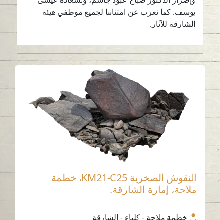
وإصرار الدكتور صباح عبود جاسم، ولسعادة عيسى
يوسف. كما نعرب عن امتناننا لجميع موظفي هيئة
الشارقة للآثار.
النقوش الصخرية KM21-C25، خطمة
ملاحة، إمارة الشارقة.
خطمة ملاحة - كلباء - الشارقة