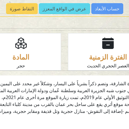
حساب الأبعاد
عرض في الواقع المعزز
التقاط صورة
الفترة الزمنية
المادة
لعصر الحجري الحديث
حجر
في خطمة ملاحة، إمارة الشارقة، وتضم ذكراً بشرياً على اليسار، وشكلاً غير محدد عل
جنوب شبه الجزيرة العربية وسلطنة عُمان ودولة الإمارات العربية الم
فوساتي 19
 موقع أثري يقع على ساحل بحر عمان بالقرب من مدينة كلباء التابعة لإ
م -إضافة إلى النقوش- منازل حجرية وتل قذيفة ومقابر حجرية، وميزات أ