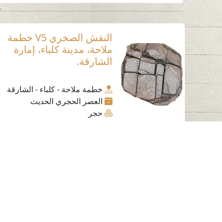
النقش الصخري V5 خطمة
ملاحة، مدينة كلباء، إمارة
الشارقة.
خطمة ملاحة - كلباء - الشارقة
العصر الحجري الحديث
حجر
اتصل بنا
06-502-8000
info@saa.shj.ae