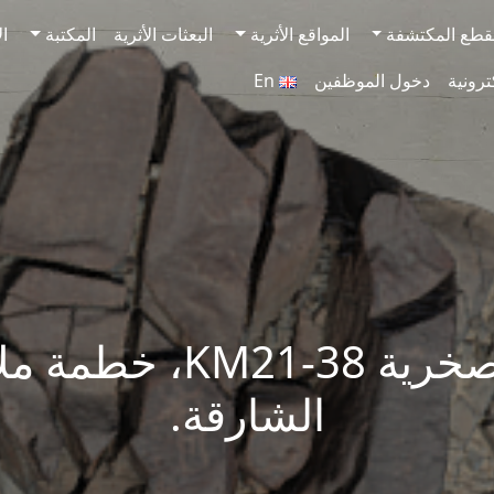
قطع المكتشفة
المواقع الأثرية
البعثات الأثرية
المكتبة
ال
ترونية
دخول الموظفين
En
النقوش الصخرية M21-38
الشارقة.