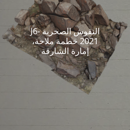
النقوش الصخرية J6-
2021 خطمة ملاحة،
إمارة الشارقة