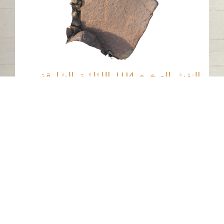
النقش الصخري LU4، اللؤلؤية، الشارقة
اللؤلؤية - الشارقة
حجر
اتصل بنا
06-502-8000
info@saa.shj.ae