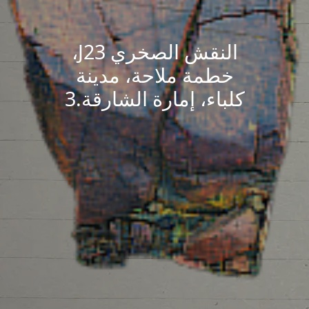
النقش الصخري J23،
خطمة ملاحة، مدينة
كلباء، إمارة الشارقة.3