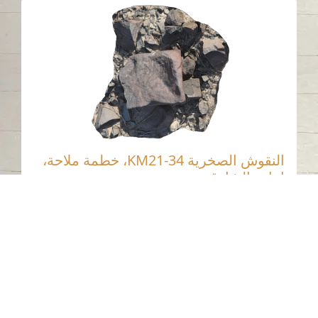
النقوش الصخرية KM21-34، خطمة ملاحة،
إمارة الشارقة.
المديفي - الشارقة
العصر الحجري الحديث
حجر