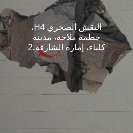
النقش الصخري H4،
خطمة ملاحة، مدينة
كلباء، إمارة الشارقة.2