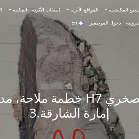
قطع المكتشفة
المواقع الأثرية
البعثات الأثرية
المكتبة
ال
ترونية
دخول الموظفين
En
النقش الصخري H7 خطمة ملاحة،
إمارة الشارقة.3