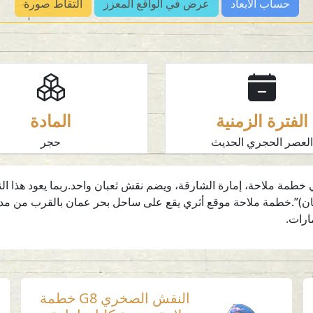
حساب الأبعاد
عرض في الواقع المعزز
التقاط صورة
الفترة الزمنية
المادة
لعصر الحجري الحديث
حجر
رسم للنقش الصخري H7 الذي يقع في خطمة ملاحة، إمارة الشارقة، ويضم نقش ثعبان واحد.رب
بال الحجر (عُمان)”.خطمة ملاحة موقع أثري يقع على ساحل بحر عمان بالقرب من مد
ارات.
النقش الصخري G8 خطمة