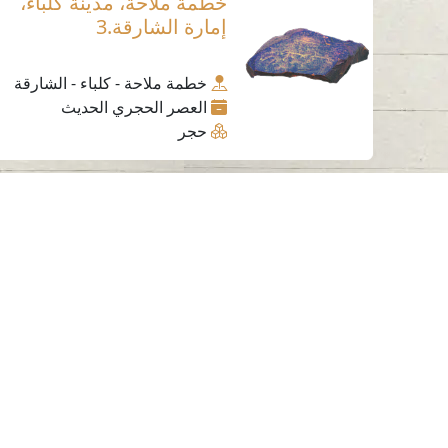
خطمة ملاحة، مدينة كلباء،
إمارة الشارقة.3
خطمة ملاحة - كلباء - الشارقة
العصر الحجري الحديث
حجر
اتصل بنا
06-502-8000
info@saa.shj.ae
الزيارات
7,175,986