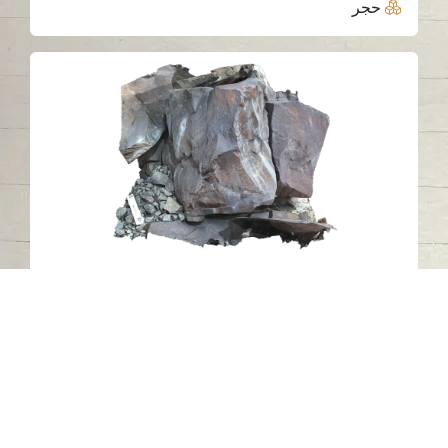
حجر
النقش الصخري MU5، المديفي، الشارقة
المديفي - الشارقة
العصر الحجري الحديث
حجر