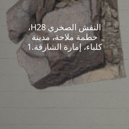
النقش الصخري H28،
خطمة ملاحة، مدينة
كلباء، إمارة الشارقة.1