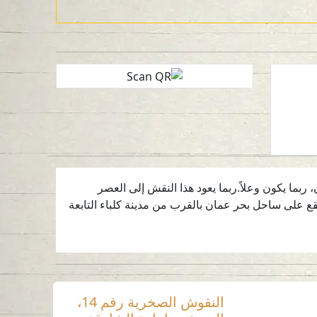
اً ذا قرون، ربما يكون وعلاً.ربما يعود هذا النقش إلى العصر
”.خطمة ملاحة موقع أثري يقع على ساحل بحر عمان بالقرب من مدينة كلباء التابعة
النقوش الصخرية رقم 14،