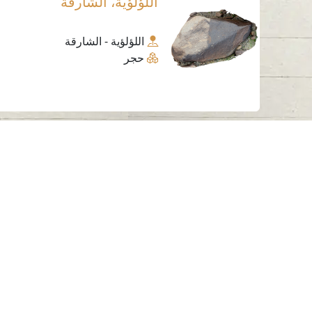
اللؤلؤية، الشارقة
اللؤلؤية - الشارقة
حجر
اتصل بنا
06-502-8000
info@saa.shj.ae
الزيارات
7,187,697