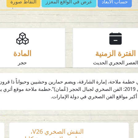
حساب الأبعاد
عرض في الواقع المعزز
التقاط صورة
الفترة الزمنية
المادة
لعصر الحجري الحديث
حجر
رسم للنقش الصخري H2 الذي يقع في خطمة ملاحة، إمارة الشارقة، ويضم حمارين وحشيين وحيوان
الحجري الحديث أو ما قبله. “رسائل من الماضي فوساتي 2019: الفن الصخري لجبال الحجر (عُمان)
د أكبر مواقع الفن الصخري في دولة الإمارات.
النقش الصخري V26،