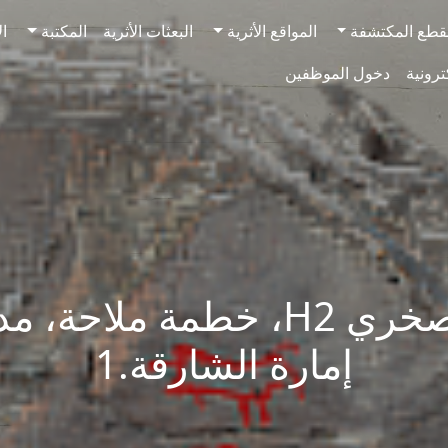
قطع المكتشفة
المواقع الأثرية
البعثات الأثرية
المكتبة
ال
ترونية
دخول الموظفين
النقش الصخري H2، خطمة ملاحة
إمارة الشارقة.1