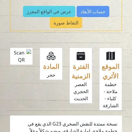
حساب الأبعاد
عرض في الواقع المعزز
التقاط صورة
الموقع
الفترة
المادة
الأثري
الزمنية
حجر
خطمة
العصر
ملاحة -
الحجري
كلباء -
الحديث
الشارقة
نسخة ممتدة للنقش الصخري G23 الذي يقع في
خطمة ملاحة، إمارة الشارقة، ويضم شكلاً وعلاً