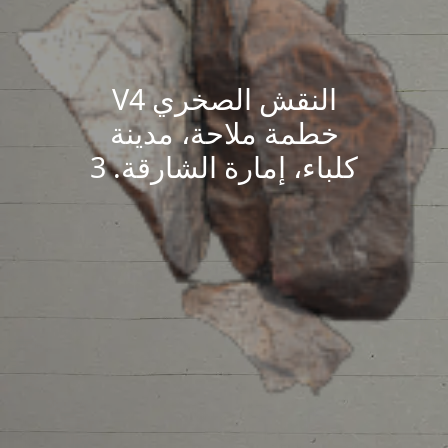
النقش الصخري V4
خطمة ملاحة، مدينة
كلباء، إمارة الشارقة. 3