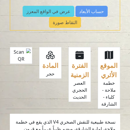
حساب الأبعاد
عرض في الواقع المعزز
التقاط صورة
الموقع
الفترة
المادة
الأثري
الزمنية
حجر
خطمة
العصر
ملاحة -
الحجري
كلباء -
الحديث
الشارقة
نسخة طبيعية للنقش الصخري V4 الذي يقع في خطمة
ملاحة، إمارة الشارقة، ويضم ظبياً عربياً مع قرون