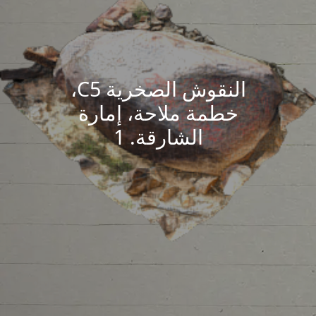
النقوش الصخرية C5،
خطمة ملاحة، إمارة
الشارقة. 1