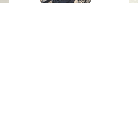
النقوش الصخرية KM21-34، خطمة ملاحة،
إمارة الشارقة.
المديفي - الشارقة
العصر الحجري الحديث
حجر
اتصل بنا
06-502-8000
info@saa.shj.ae
وسائل التواصل الاجتماعي