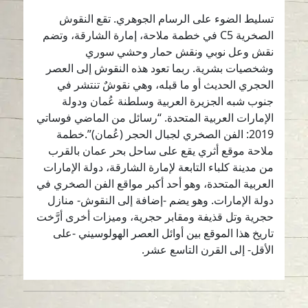
تسليط الضوء على الرسام الجوهري. تقع النقوش
الصخرية C5 في خطمة ملاحة، إمارة الشارقة، وتضم
نقش وعل نوبي ونقش حمار وحشي سوري
وشخصيات بشرية. ربما تعود هذه النقوش إلى العصر
الحجري الحديث أو ما قبله، وهي نقوشٌ تنتشر في
جنوب شبه الجزيرة العربية وسلطنة عُمان ودولة
الإمارات العربية المتحدة. “رسائل من الماضي فوساتي
2019: الفن الصخري لجبال الحجر (عُمان)”.خطمة
ملاحة موقع أثري يقع على ساحل بحر عمان بالقرب
من مدينة كلباء التابعة لإمارة الشارقة، دولة الإمارات
العربية المتحدة، وهو أحد أكبر مواقع الفن الصخري في
دولة الإمارات. وهو يضم -إضافة إلى النقوش- منازل
حجرية وتل قذيفة ومقابر حجرية، وميزات أخرى أرَّخت
تاريخ هذا الموقع بين أوائل العصر الهولوسيني -على
الأقل- إلى القرن التاسع عشر.