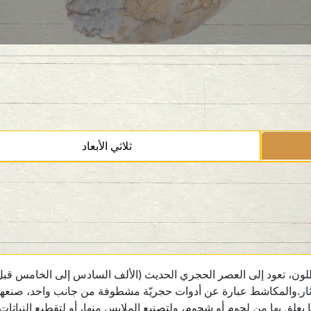
ثلاثي الأبعاد
 تعود إلى العصر الحجري الحديث (الألف السادس إلى الخامس قبل المي
ثار.والمكاشط عبارة عن أدوات حجريّة مشطوفة من جانب واحد، صنعها ال
علق بها من لحوم أو شحوم، ولتصنيع الملابس منها، أو لتقطيع النباتات