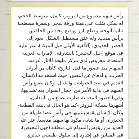
رأس سهم مصنوع من البرونز، كامل، متوسط الحجم،
له شكل مثلث على هيئة ورقة شجر، وشفرة مسطحة
ثنائية الوجه، وضلع بارز ورفيع وحاد من الحافتين،
برأس مدبب. وله عنق مستطيل الشكل. يعود إلى
العصر الحديدي، (الألفية الأولى قبل الميلاد)، عثر عليه
في موقع (جبل البحيص) بالشارقة، الإمارات العربية
المتحدة، معروض لدى مركز مليحة للآثار. عُرفت
السهام منذ عصور ما قبل التاريخ، كأداة من أدوات
الحرب، والدفاع عن النفس، حيث استخدمه الإنسان
القديم في صيد الحيوانات والقتال، وكان يصنع رأس
السهم في بداية الأمر من أحجار الصوان بعد تشذيبها،
وفي العصور المعدنية صارت تصنع من المعادن،
أشهرها سبيكة البرونز -كما هو الحال في هذه القطعة-
وكان الإنسان يقوم بتثبيتها في رأس عصا طويلة من
الخيزران أو ما شابه، مكوناً بها سهماً مناسباً. عثر على
العديد من رؤوس السهام في منطقة (جبل البحيص)،
في المقابر، في إشارة إلى سلوك طقسي جنائزي