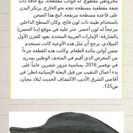
مخروطي مقطوع، له جوانب مفلطحة، مع حافة ذات
شفة مقطعية مسطحة تتجه نحو الخارج، يرتكز البدن
على قاعدة مسطحة مرتفعة. أنتج هذا الصحن
باستخدام طينة ذات لون فاتح، وكان السطح الداخلي
مزججاً له لون أخضر. عثر عليه في موقع (دبا الحصن)
بالشارقة- الإمارات العربية المتحدة. يعود للقرن الأول
الميلادي. يرجح أن مثل هذه الأوعية كانت تستخدم
ضمن آواني مائدة الطعام. وكانت هذه القطعة جزءاً
من المعرض الذي أقيم في المتحف الوطني بمدريد
في نوفمبر 2016، بمناسبة مرور عشرين عاماً على
بدء أعمال التنقيب من قبل البعثة الإسبانية.انظر: في
أقاصي الشرق الأدنى، الاكتشاف الحديث لبلاد مجان،
ص125.