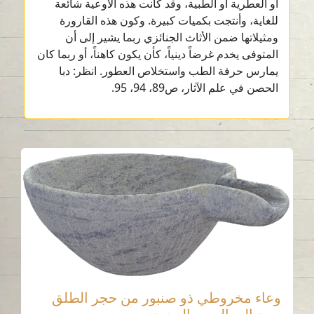
أو العطرية أو الطبية، وقد كانت هذه الأوعية شائعة
للغاية، وأنتجت بكميات كبيرة. وكون هذه القارورة
ومثيلاتها ضمن الأثاث الجنائزي ربما يشير إلى أن
المتوفى يخدم غرضاً دينياً، كأن يكون كاهناً، أو ربما كان
يمارس حرفة الطب واستخلاص العطور. انظر: دبا
الحصن في علم الآثار، ص89، 94، 95.
وعاء مخروطي ذو صنبور من حجر الطلق