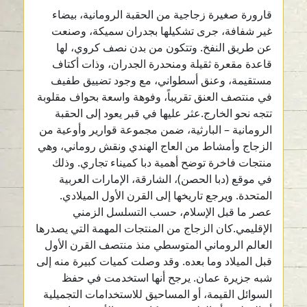
قارورة صغيرة زجاجية من الحقبة الرومانية، بيضاء
غير شفافة، جرى تشكيلها بجدران سميكة، وصنعت
عن طريق النفخ. وتتكون من بدن نصف كروي، لها
قاعدة مقعرة ثقيلة ومنحدرة الجدران، وذات أكتاف
مستقيمة، وعنق أسطواني، مع وجود تضييق طفيف
في منتصف العنق تقريباً، وفوهة واسعة بحواف مقلوبة
تتجه نحو الخارج.عثر عليها في قبر يعود إلى الحقبة
الرومانية – البارثية، ضمن مجموعة قوارير وأوعية من
الزجاج وأمشاط من العاج الهندي ونقش روماني، وهي
منتجات فاخرة توضح أهمية دبا كميناء تجاري. وذلك
في موقع (دبا الحصن)، الشارقة، الإمارات العربية
المتحدة. ويرجع تاريخها إلى القرن الأول الميلادي.
عصر ما قبل الإسلام، حسب التسلسل الزمني
الإقليمي.كان الزجاج من المنتجات المهمة التي يصدرها
العالم الروماني المتوسطي منذ منتصف القرن الأول
قبل الميلاد وما بعده. وقد وصلت كميات كبيرة منه إلى
شبه جزيرة عمان. يرجح أنها استخدمت في حفظ
السوائل القيمة، أو المساحيق للاستخدامات التجميلية