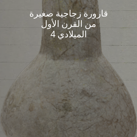
قارورة زجاجية صغيرة
من القرن الأول
الميلادي 4