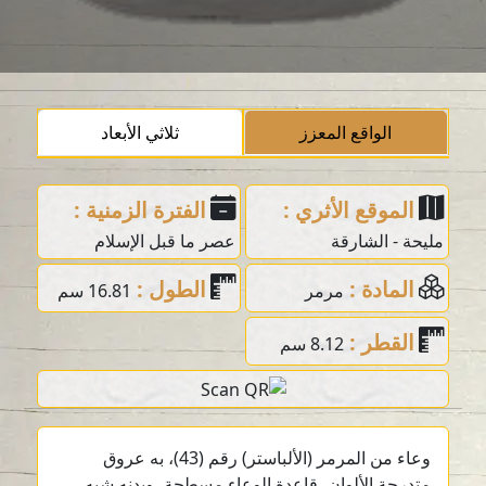
الواقع المعزز
ثلاثي الأبعاد
الموقع الأثري :
الفترة الزمنية :
مليحة - الشارقة
عصر ما قبل الإسلام
المادة :
الطول :
مرمر
16.81 سم
القطر :
8.12 سم
وعاء من المرمر (الألباستر) رقم (43)، به عروق
متدرجة الألوان، قاعدة الوعاء مسطحة، وبدنه شبه