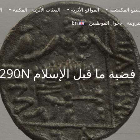
قطع المكتشفة
المواقع الأثرية
البعثات الأثرية
المكتبة
ال
ترونية
دخول الموظفين
En
ضية ما قبل الإسلام SAA290N