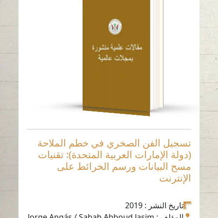
تسجيل الفن الصخري
في خطم الملاحة (دولة
الإمارات العربية
المتحدة): تقنيات مسح
البيانات ورسم الخرائط
على الإنترنت
قراءة باللغة
الإنجليزية
-
تسجيل الفن الصخري في خطم الملاحة
(دولة الإمارات العربية المتحدة): تقنيات
مسح البيانات ورسم الخرائط على
الإنترنت
تاريخ النشر
: 2019
المؤلف
: Jorge Angás / Sabah Abboud Jasim